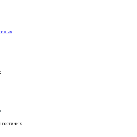
стиных
х
я гостиных