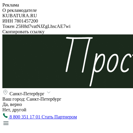
Реклама
О рекламодателе
KUBATURA.RU
ИНН 7801457200
Токен 25H8d7vatNJZgLhscAE7wi
Скопировать ссылку
Санкт-Петербург
Ваш город:
Санкт-Петербург
Да, верно
Нет, другой
8 800 351 17 01
Стать Партнером