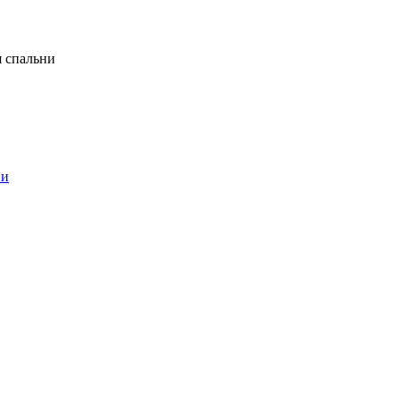
я спальни
ни