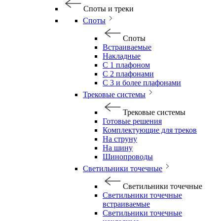
Споты и треки
Споты
Споты
Встраиваемые
Накладные
С 1 плафоном
С 2 плафонами
С 3 и более плафонами
Трековые системы
Трековые системы
Готовые решения
Комплектующие для треков
На струну
На шину
Шинопроводы
Светильники точечные
Светильники точечные
Светильники точечные
встраиваемые
Светильники точечные