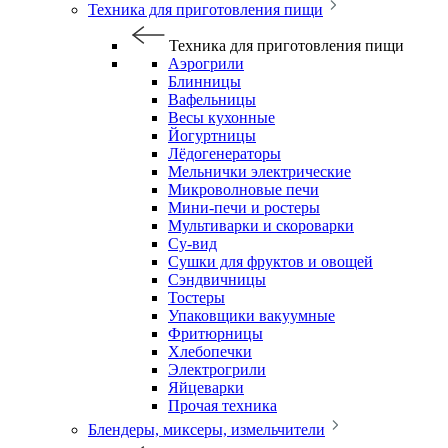
Техника для приготовления пищи
Техника для приготовления пищи
Аэрогрили
Блинницы
Вафельницы
Весы кухонные
Йогуртницы
Лёдогенераторы
Мельнички электрические
Микроволновые печи
Мини-печи и ростеры
Мультиварки и скороварки
Су-вид
Сушки для фруктов и овощей
Сэндвичницы
Тостеры
Упаковщики вакуумные
Фритюрницы
Хлебопечки
Электрогрили
Яйцеварки
Прочая техника
Блендеры, миксеры, измельчители