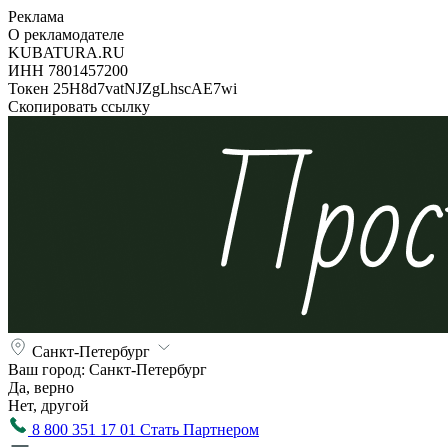
Реклама
О рекламодателе
KUBATURA.RU
ИНН 7801457200
Токен 25H8d7vatNJZgLhscAE7wi
Скопировать ссылку
Санкт-Петербург
Ваш город:
Санкт-Петербург
Да, верно
Нет, другой
8 800 351 17 01
Стать Партнером