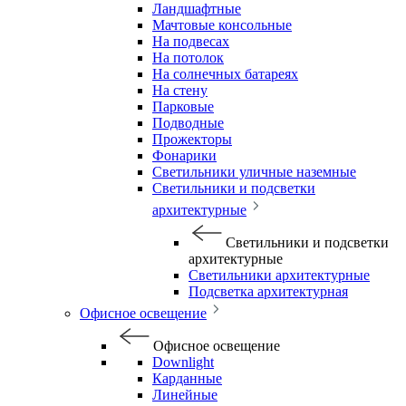
Ландшафтные
Мачтовые консольные
На подвесах
На потолок
На солнечных батареях
На стену
Парковые
Подводные
Прожекторы
Фонарики
Светильники уличные наземные
Светильники и подсветки
архитектурные
Светильники и подсветки
архитектурные
Светильники архитектурные
Подсветка архитектурная
Офисное освещение
Офисное освещение
Downlight
Карданные
Линейные