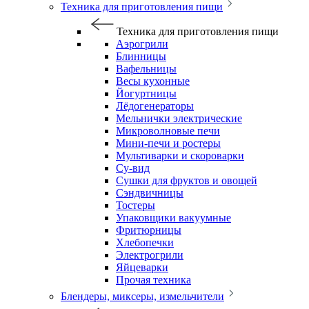
Техника для приготовления пищи
Техника для приготовления пищи
Аэрогрили
Блинницы
Вафельницы
Весы кухонные
Йогуртницы
Лёдогенераторы
Мельнички электрические
Микроволновые печи
Мини-печи и ростеры
Мультиварки и скороварки
Су-вид
Сушки для фруктов и овощей
Сэндвичницы
Тостеры
Упаковщики вакуумные
Фритюрницы
Хлебопечки
Электрогрили
Яйцеварки
Прочая техника
Блендеры, миксеры, измельчители