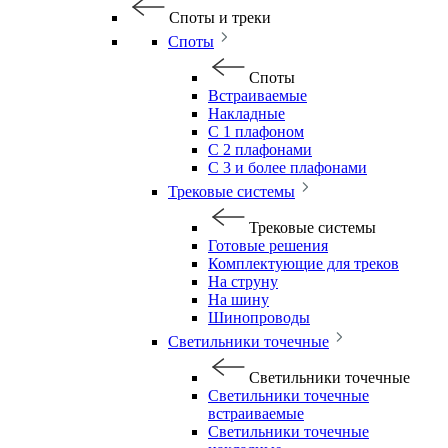
Споты и треки
Споты
Споты
Встраиваемые
Накладные
С 1 плафоном
С 2 плафонами
С 3 и более плафонами
Трековые системы
Трековые системы
Готовые решения
Комплектующие для треков
На струну
На шину
Шинопроводы
Светильники точечные
Светильники точечные
Светильники точечные
встраиваемые
Светильники точечные