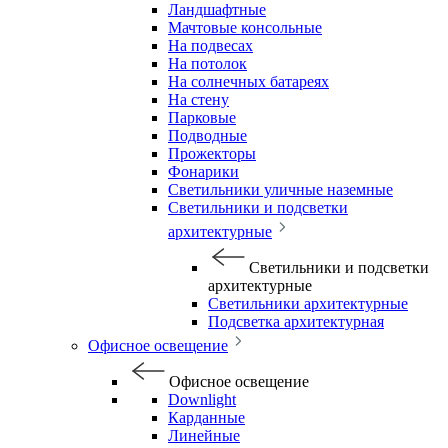
Ландшафтные
Мачтовые консольные
На подвесах
На потолок
На солнечных батареях
На стену
Парковые
Подводные
Прожекторы
Фонарики
Светильники уличные наземные
Светильники и подсветки
архитектурные
Светильники и подсветки
архитектурные
Светильники архитектурные
Подсветка архитектурная
Офисное освещение
Офисное освещение
Downlight
Карданные
Линейные