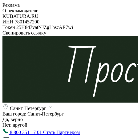
Реклама
О рекламодателе
KUBATURA.RU
ИНН 7801457200
Токен 25H8d7vatNJZgLhscAE7wi
Скопировать ссылку
Санкт-Петербург
Ваш город:
Санкт-Петербург
Да, верно
Нет, другой
8 800 351 17 01
Стать Партнером