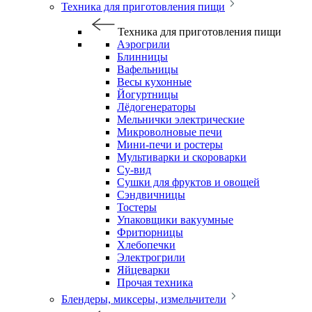
Техника для приготовления пищи
Техника для приготовления пищи
Аэрогрили
Блинницы
Вафельницы
Весы кухонные
Йогуртницы
Лёдогенераторы
Мельнички электрические
Микроволновые печи
Мини-печи и ростеры
Мультиварки и скороварки
Су-вид
Сушки для фруктов и овощей
Сэндвичницы
Тостеры
Упаковщики вакуумные
Фритюрницы
Хлебопечки
Электрогрили
Яйцеварки
Прочая техника
Блендеры, миксеры, измельчители