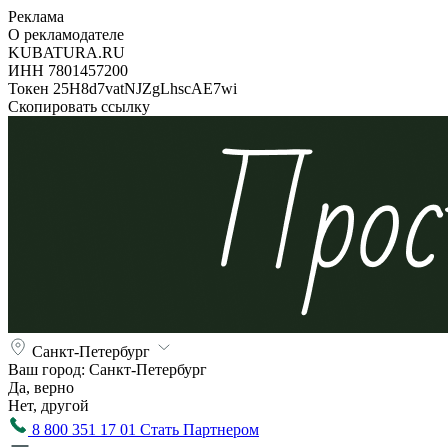
Реклама
О рекламодателе
KUBATURA.RU
ИНН 7801457200
Токен 25H8d7vatNJZgLhscAE7wi
Скопировать ссылку
Санкт-Петербург
Ваш город:
Санкт-Петербург
Да, верно
Нет, другой
8 800 351 17 01
Стать Партнером