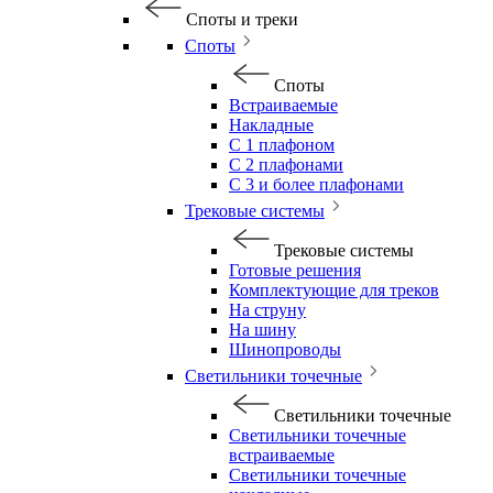
Споты и треки
Споты
Споты
Встраиваемые
Накладные
С 1 плафоном
С 2 плафонами
С 3 и более плафонами
Трековые системы
Трековые системы
Готовые решения
Комплектующие для треков
На струну
На шину
Шинопроводы
Светильники точечные
Светильники точечные
Светильники точечные
встраиваемые
Светильники точечные