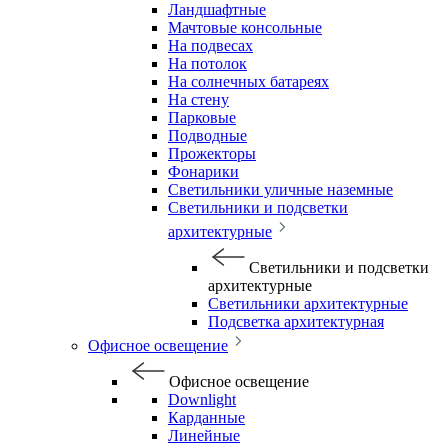
Ландшафтные
Мачтовые консольные
На подвесах
На потолок
На солнечных батареях
На стену
Парковые
Подводные
Прожекторы
Фонарики
Светильники уличные наземные
Светильники и подсветки
архитектурные
Светильники и подсветки
архитектурные
Светильники архитектурные
Подсветка архитектурная
Офисное освещение
Офисное освещение
Downlight
Карданные
Линейные