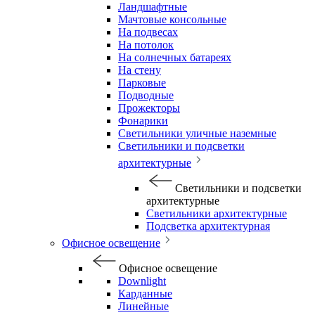
Ландшафтные
Мачтовые консольные
На подвесах
На потолок
На солнечных батареях
На стену
Парковые
Подводные
Прожекторы
Фонарики
Светильники уличные наземные
Светильники и подсветки
архитектурные
Светильники и подсветки
архитектурные
Светильники архитектурные
Подсветка архитектурная
Офисное освещение
Офисное освещение
Downlight
Карданные
Линейные