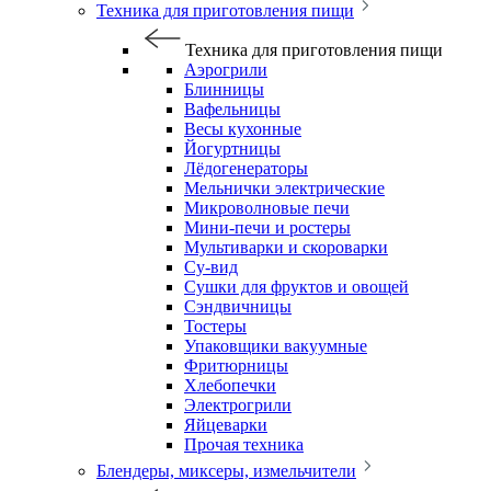
Техника для приготовления пищи
Техника для приготовления пищи
Аэрогрили
Блинницы
Вафельницы
Весы кухонные
Йогуртницы
Лёдогенераторы
Мельнички электрические
Микроволновые печи
Мини-печи и ростеры
Мультиварки и скороварки
Су-вид
Сушки для фруктов и овощей
Сэндвичницы
Тостеры
Упаковщики вакуумные
Фритюрницы
Хлебопечки
Электрогрили
Яйцеварки
Прочая техника
Блендеры, миксеры, измельчители