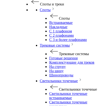
Споты и треки
Споты
Споты
Встраиваемые
Накладные
С 1 плафоном
С 2 плафонами
С 3 и более плафонами
Трековые системы
Трековые системы
Готовые решения
Комплектующие для треков
На струну
На шину
Шинопроводы
Светильники точечные
Светильники точечные
Светильники точечные
встраиваемые
Светильники точечные