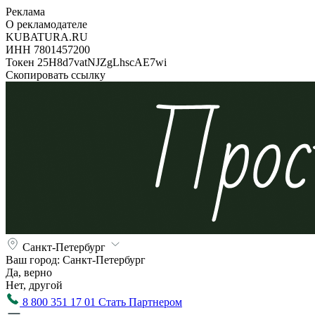
Реклама
О рекламодателе
KUBATURA.RU
ИНН 7801457200
Токен 25H8d7vatNJZgLhscAE7wi
Скопировать ссылку
Санкт-Петербург
Ваш город:
Санкт-Петербург
Да, верно
Нет, другой
8 800 351 17 01
Стать Партнером