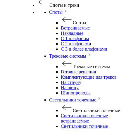
Споты и треки
Споты
Споты
Встраиваемые
Накладные
С 1 плафоном
С 2 плафонами
С 3 и более плафонами
Трековые системы
Трековые системы
Готовые решения
Комплектующие для треков
На струну
На шину
Шинопроводы
Светильники точечные
Светильники точечные
Светильники точечные
встраиваемые
Светильники точечные