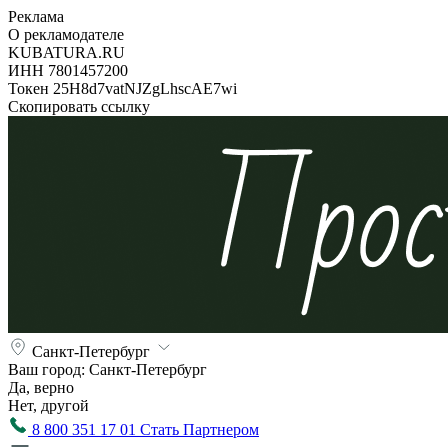
Реклама
О рекламодателе
KUBATURA.RU
ИНН 7801457200
Токен 25H8d7vatNJZgLhscAE7wi
Скопировать ссылку
Санкт-Петербург
Ваш город:
Санкт-Петербург
Да, верно
Нет, другой
8 800 351 17 01
Стать Партнером