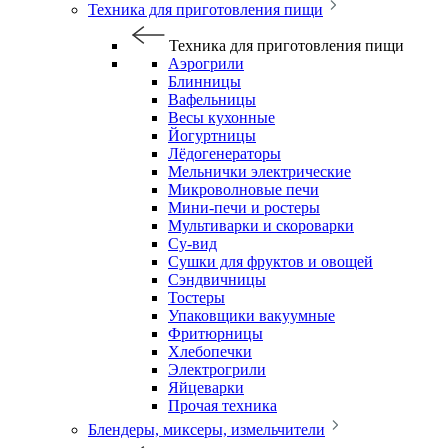
Техника для приготовления пищи
Техника для приготовления пищи
Аэрогрили
Блинницы
Вафельницы
Весы кухонные
Йогуртницы
Лёдогенераторы
Мельнички электрические
Микроволновые печи
Мини-печи и ростеры
Мультиварки и скороварки
Су-вид
Сушки для фруктов и овощей
Сэндвичницы
Тостеры
Упаковщики вакуумные
Фритюрницы
Хлебопечки
Электрогрили
Яйцеварки
Прочая техника
Блендеры, миксеры, измельчители