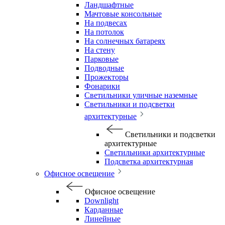
Ландшафтные
Мачтовые консольные
На подвесах
На потолок
На солнечных батареях
На стену
Парковые
Подводные
Прожекторы
Фонарики
Светильники уличные наземные
Светильники и подсветки
архитектурные
Светильники и подсветки
архитектурные
Светильники архитектурные
Подсветка архитектурная
Офисное освещение
Офисное освещение
Downlight
Карданные
Линейные