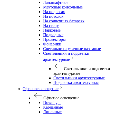
Ландшафтные
Мачтовые консольные
На подвесах
На потолок
На солнечных батареях
На стену
Парковые
Подводные
Прожекторы
Фонарики
Светильники уличные наземные
Светильники и подсветки
архитектурные
Светильники и подсветки
архитектурные
Светильники архитектурные
Подсветка архитектурная
Офисное освещение
Офисное освещение
Downlight
Карданные
Линейные