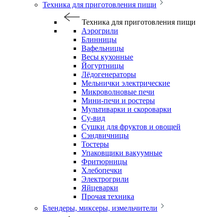
Техника для приготовления пищи
Техника для приготовления пищи
Аэрогрили
Блинницы
Вафельницы
Весы кухонные
Йогуртницы
Лёдогенераторы
Мельнички электрические
Микроволновые печи
Мини-печи и ростеры
Мультиварки и скороварки
Су-вид
Сушки для фруктов и овощей
Сэндвичницы
Тостеры
Упаковщики вакуумные
Фритюрницы
Хлебопечки
Электрогрили
Яйцеварки
Прочая техника
Блендеры, миксеры, измельчители