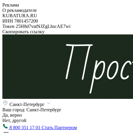
Реклама
О рекламодателе
KUBATURA.RU
ИНН 7801457200
Токен 25H8d7vatNJZgLhscAE7wi
Скопировать ссылку
Санкт-Петербург
Ваш город:
Санкт-Петербург
Да, верно
Нет, другой
8 800 351 17 01
Стать Партнером