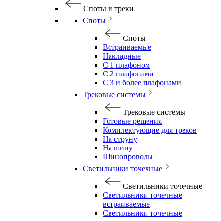
Споты и треки
Споты
Споты
Встраиваемые
Накладные
С 1 плафоном
С 2 плафонами
С 3 и более плафонами
Трековые системы
Трековые системы
Готовые решения
Комплектующие для треков
На струну
На шину
Шинопроводы
Светильники точечные
Светильники точечные
Светильники точечные
встраиваемые
Светильники точечные