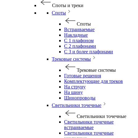
Споты и треки
Споты
Споты
Встраиваемые
Накладные
С 1 плафоном
С 2 плафонами
С 3 и более плафонами
Трековые системы
Трековые системы
Готовые решения
Комплектующие для треков
На струну
На шину
Шинопроводы
Светильники точечные
Светильники точечные
Светильники точечные
встраиваемые
Светильники точечные