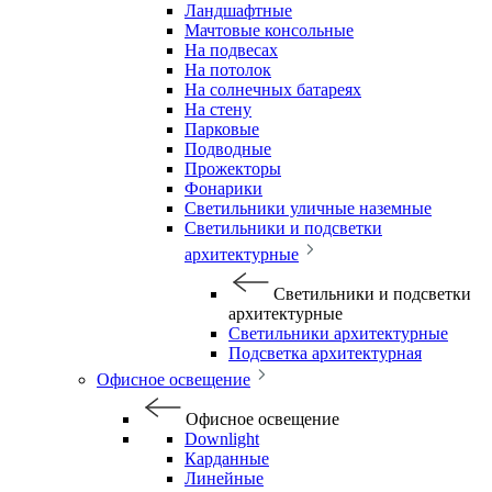
Ландшафтные
Мачтовые консольные
На подвесах
На потолок
На солнечных батареях
На стену
Парковые
Подводные
Прожекторы
Фонарики
Светильники уличные наземные
Светильники и подсветки
архитектурные
Светильники и подсветки
архитектурные
Светильники архитектурные
Подсветка архитектурная
Офисное освещение
Офисное освещение
Downlight
Карданные
Линейные