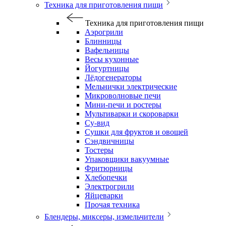
Техника для приготовления пищи
Техника для приготовления пищи
Аэрогрили
Блинницы
Вафельницы
Весы кухонные
Йогуртницы
Лёдогенераторы
Мельнички электрические
Микроволновые печи
Мини-печи и ростеры
Мультиварки и скороварки
Су-вид
Сушки для фруктов и овощей
Сэндвичницы
Тостеры
Упаковщики вакуумные
Фритюрницы
Хлебопечки
Электрогрили
Яйцеварки
Прочая техника
Блендеры, миксеры, измельчители