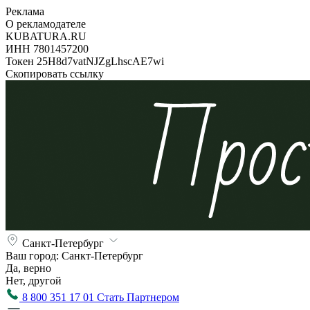
Реклама
О рекламодателе
KUBATURA.RU
ИНН 7801457200
Токен 25H8d7vatNJZgLhscAE7wi
Скопировать ссылку
Санкт-Петербург
Ваш город:
Санкт-Петербург
Да, верно
Нет, другой
8 800 351 17 01
Стать Партнером