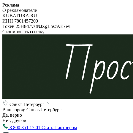
Реклама
О рекламодателе
KUBATURA.RU
ИНН 7801457200
Токен 25H8d7vatNJZgLhscAE7wi
Скопировать ссылку
Санкт-Петербург
Ваш город:
Санкт-Петербург
Да, верно
Нет, другой
8 800 351 17 01
Стать Партнером