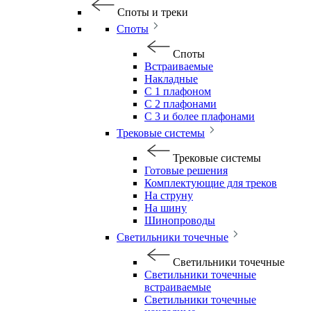
Споты и треки
Споты
Споты
Встраиваемые
Накладные
С 1 плафоном
С 2 плафонами
С 3 и более плафонами
Трековые системы
Трековые системы
Готовые решения
Комплектующие для треков
На струну
На шину
Шинопроводы
Светильники точечные
Светильники точечные
Светильники точечные
встраиваемые
Светильники точечные