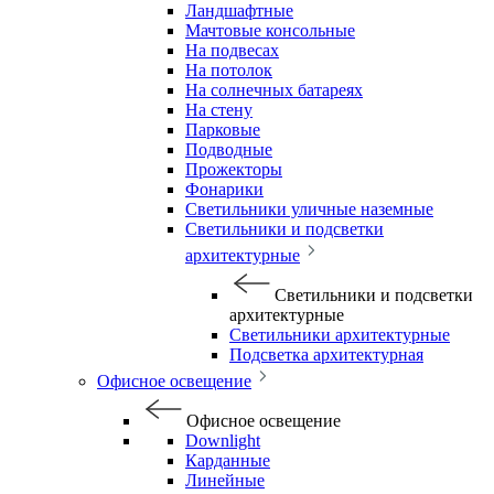
Ландшафтные
Мачтовые консольные
На подвесах
На потолок
На солнечных батареях
На стену
Парковые
Подводные
Прожекторы
Фонарики
Светильники уличные наземные
Светильники и подсветки
архитектурные
Светильники и подсветки
архитектурные
Светильники архитектурные
Подсветка архитектурная
Офисное освещение
Офисное освещение
Downlight
Карданные
Линейные