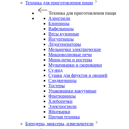
Техника для приготовления пищи
Техника для приготовления пищи
Аэрогрили
Блинницы
Вафельницы
Весы кухонные
Йогуртницы
Лёдогенераторы
Мельнички электрические
Микроволновые печи
Мини-печи и ростеры
Мультиварки и скороварки
Су-вид
Сушки для фруктов и овощей
Сэндвичницы
Тостеры
Упаковщики вакуумные
Фритюрницы
Хлебопечки
Электрогрили
Яйцеварки
Прочая техника
Блендеры, миксеры, измельчители