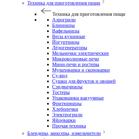
Техника для приготовления пищи
Техника для приготовления пищи
Аэрогрили
Блинницы
Вафельницы
Весы кухонные
Йогуртницы
Лёдогенераторы
Мельнички электрические
Микроволновые печи
Мини-печи и ростеры
Мультиварки и скороварки
Су-вид
Сушки для фруктов и овощей
Сэндвичницы
Тостеры
Упаковщики вакуумные
Фритюрницы
Хлебопечки
Электрогрили
Яйцеварки
Прочая техника
Блендеры, миксеры, измельчители