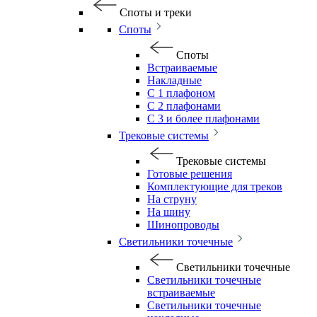
Споты и треки
Споты
Споты
Встраиваемые
Накладные
С 1 плафоном
С 2 плафонами
С 3 и более плафонами
Трековые системы
Трековые системы
Готовые решения
Комплектующие для треков
На струну
На шину
Шинопроводы
Светильники точечные
Светильники точечные
Светильники точечные
встраиваемые
Светильники точечные