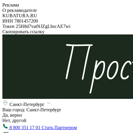
Реклама
О рекламодателе
KUBATURA.RU
ИНН 7801457200
Токен 25H8d7vatNJZgLhscAE7wi
Скопировать ссылку
Санкт-Петербург
Ваш город:
Санкт-Петербург
Да, верно
Нет, другой
8 800 351 17 01
Стать Партнером