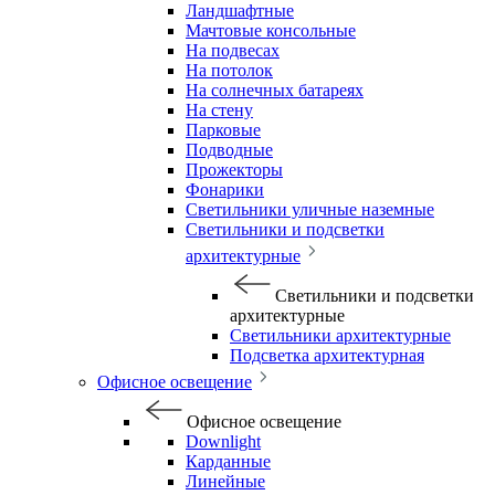
Ландшафтные
Мачтовые консольные
На подвесах
На потолок
На солнечных батареях
На стену
Парковые
Подводные
Прожекторы
Фонарики
Светильники уличные наземные
Светильники и подсветки
архитектурные
Светильники и подсветки
архитектурные
Светильники архитектурные
Подсветка архитектурная
Офисное освещение
Офисное освещение
Downlight
Карданные
Линейные