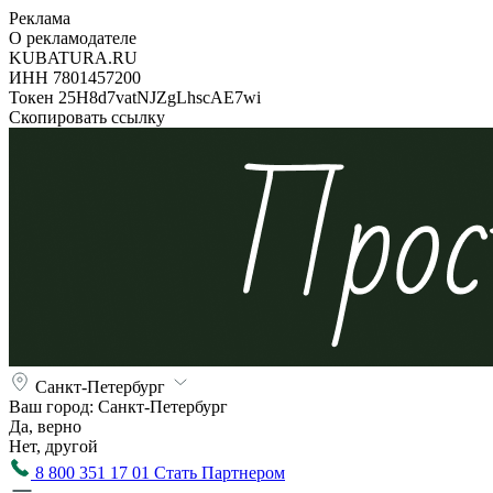
Реклама
О рекламодателе
KUBATURA.RU
ИНН 7801457200
Токен 25H8d7vatNJZgLhscAE7wi
Скопировать ссылку
Санкт-Петербург
Ваш город:
Санкт-Петербург
Да, верно
Нет, другой
8 800 351 17 01
Стать Партнером