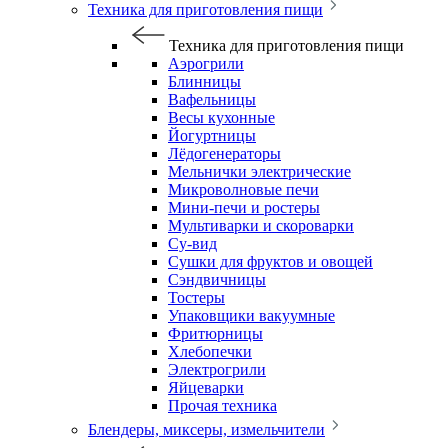
Техника для приготовления пищи
Техника для приготовления пищи
Аэрогрили
Блинницы
Вафельницы
Весы кухонные
Йогуртницы
Лёдогенераторы
Мельнички электрические
Микроволновые печи
Мини-печи и ростеры
Мультиварки и скороварки
Су-вид
Сушки для фруктов и овощей
Сэндвичницы
Тостеры
Упаковщики вакуумные
Фритюрницы
Хлебопечки
Электрогрили
Яйцеварки
Прочая техника
Блендеры, миксеры, измельчители