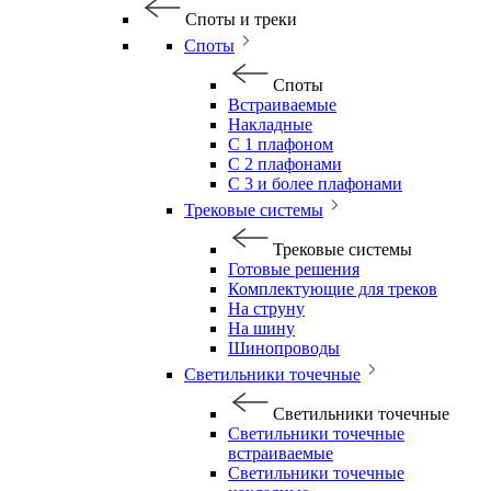
Споты и треки
Споты
Споты
Встраиваемые
Накладные
С 1 плафоном
С 2 плафонами
С 3 и более плафонами
Трековые системы
Трековые системы
Готовые решения
Комплектующие для треков
На струну
На шину
Шинопроводы
Светильники точечные
Светильники точечные
Светильники точечные
встраиваемые
Светильники точечные