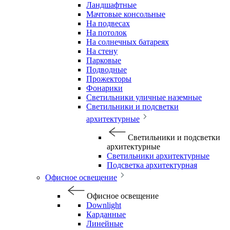
Ландшафтные
Мачтовые консольные
На подвесах
На потолок
На солнечных батареях
На стену
Парковые
Подводные
Прожекторы
Фонарики
Светильники уличные наземные
Светильники и подсветки
архитектурные
Светильники и подсветки
архитектурные
Светильники архитектурные
Подсветка архитектурная
Офисное освещение
Офисное освещение
Downlight
Карданные
Линейные