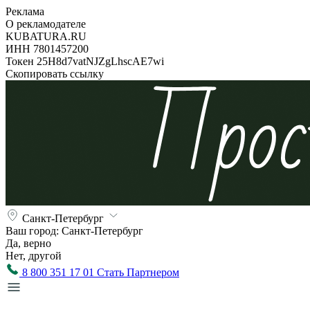
Реклама
О рекламодателе
KUBATURA.RU
ИНН 7801457200
Токен 25H8d7vatNJZgLhscAE7wi
Скопировать ссылку
Санкт-Петербург
Ваш город:
Санкт-Петербург
Да, верно
Нет, другой
8 800 351 17 01
Стать Партнером