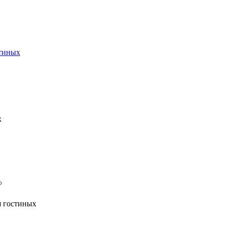
стиных
х
я гостиных