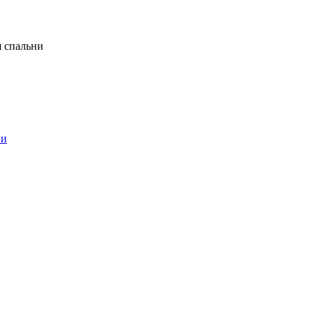
я спальни
ни