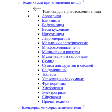
Техника для приготовления пищи
Техника для приготовления пищи
Аэрогрили
Блинницы
Вафельницы
Весы кухонные
Йогуртницы
Лёдогенераторы
Мельнички электрические
Микроволновые печи
Мини-печи и ростеры
Мультиварки и скороварки
Су-вид
Сушки для фруктов и овощей
Сэндвичницы
Тостеры
Упаковщики вакуумные
Фритюрницы
Хлебопечки
Электрогрили
Яйцеварки
Прочая техника
Блендеры, миксеры, измельчители