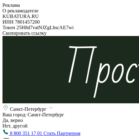
Реклама
О рекламодателе
KUBATURA.RU
ИНН 7801457200
Токен 25H8d7vatNJZgLhscAE7wi
Скопировать ссылку
Санкт-Петербург
Ваш город:
Санкт-Петербург
Да, верно
Нет, другой
8 800 351 17 01
Стать Партнером