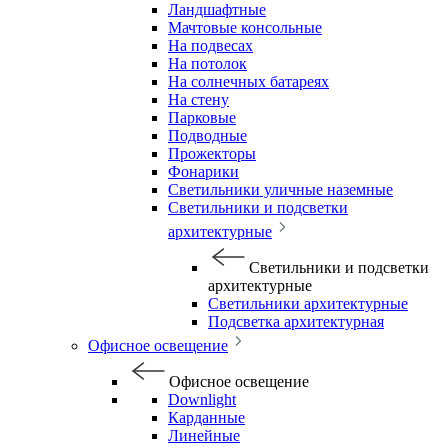
Ландшафтные
Мачтовые консольные
На подвесах
На потолок
На солнечных батареях
На стену
Парковые
Подводные
Прожекторы
Фонарики
Светильники уличные наземные
Светильники и подсветки
архитектурные
Светильники и подсветки
архитектурные
Светильники архитектурные
Подсветка архитектурная
Офисное освещение
Офисное освещение
Downlight
Карданные
Линейные