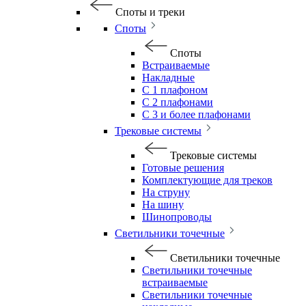
Споты и треки
Споты
Споты
Встраиваемые
Накладные
С 1 плафоном
С 2 плафонами
С 3 и более плафонами
Трековые системы
Трековые системы
Готовые решения
Комплектующие для треков
На струну
На шину
Шинопроводы
Светильники точечные
Светильники точечные
Светильники точечные
встраиваемые
Светильники точечные