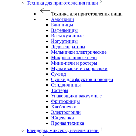
Техника для приготовления пищи
Техника для приготовления пищи
Аэрогрили
Блинницы
Вафельницы
Весы кухонные
Йогуртницы
Лёдогенераторы
Мельнички электрические
Микроволновые печи
Мини-печи и ростеры
Мультиварки и скороварки
Су-вид
Сушки для фруктов и овощей
Сэндвичницы
Тостеры
Упаковщики вакуумные
Фритюрницы
Хлебопечки
Электрогрили
Яйцеварки
Прочая техника
Блендеры, миксеры, измельчители