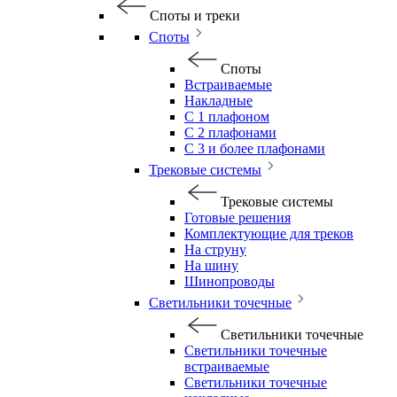
Споты и треки
Споты
Споты
Встраиваемые
Накладные
С 1 плафоном
С 2 плафонами
С 3 и более плафонами
Трековые системы
Трековые системы
Готовые решения
Комплектующие для треков
На струну
На шину
Шинопроводы
Светильники точечные
Светильники точечные
Светильники точечные
встраиваемые
Светильники точечные