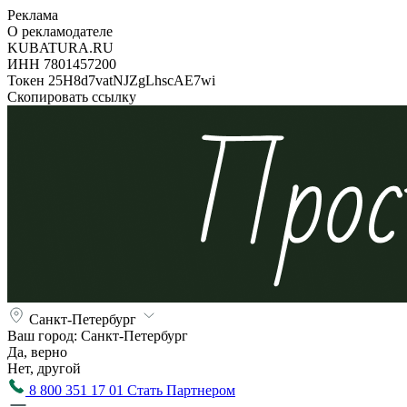
Реклама
О рекламодателе
KUBATURA.RU
ИНН 7801457200
Токен 25H8d7vatNJZgLhscAE7wi
Скопировать ссылку
Санкт-Петербург
Ваш город:
Санкт-Петербург
Да, верно
Нет, другой
8 800 351 17 01
Стать Партнером