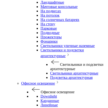
Ландшафтные
Мачтовые консольные
На подвесах
На потолок
На солнечных батареях
На стену
Парковые
Подводные
Прожекторы
Фонарики
Светильники уличные наземные
Светильники и подсветки
архитектурные
Светильники и подсветки
архитектурные
Светильники архитектурные
Подсветка архитектурная
Офисное освещение
Офисное освещение
Downlight
Карданные
Линейные