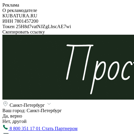
Реклама
О рекламодателе
KUBATURA.RU
ИНН 7801457200
Токен 25H8d7vatNJZgLhscAE7wi
Скопировать ссылку
Санкт-Петербург
Ваш город:
Санкт-Петербург
Да, верно
Нет, другой
8 800 351 17 01
Стать Партнером