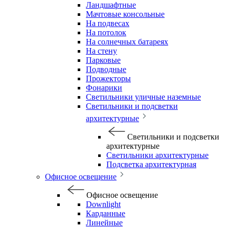
Ландшафтные
Мачтовые консольные
На подвесах
На потолок
На солнечных батареях
На стену
Парковые
Подводные
Прожекторы
Фонарики
Светильники уличные наземные
Светильники и подсветки
архитектурные
Светильники и подсветки
архитектурные
Светильники архитектурные
Подсветка архитектурная
Офисное освещение
Офисное освещение
Downlight
Карданные
Линейные