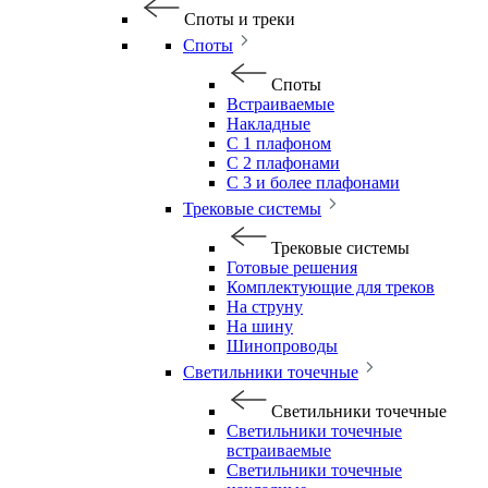
Споты и треки
Споты
Споты
Встраиваемые
Накладные
С 1 плафоном
С 2 плафонами
С 3 и более плафонами
Трековые системы
Трековые системы
Готовые решения
Комплектующие для треков
На струну
На шину
Шинопроводы
Светильники точечные
Светильники точечные
Светильники точечные
встраиваемые
Светильники точечные