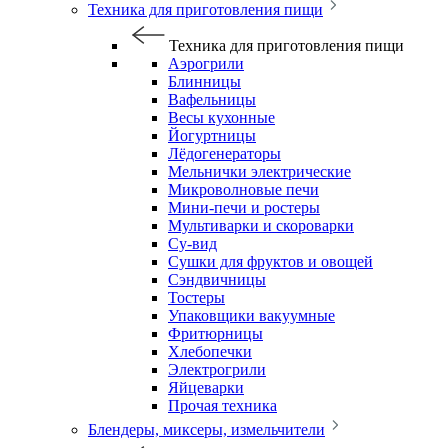
Техника для приготовления пищи
Техника для приготовления пищи
Аэрогрили
Блинницы
Вафельницы
Весы кухонные
Йогуртницы
Лёдогенераторы
Мельнички электрические
Микроволновые печи
Мини-печи и ростеры
Мультиварки и скороварки
Су-вид
Сушки для фруктов и овощей
Сэндвичницы
Тостеры
Упаковщики вакуумные
Фритюрницы
Хлебопечки
Электрогрили
Яйцеварки
Прочая техника
Блендеры, миксеры, измельчители