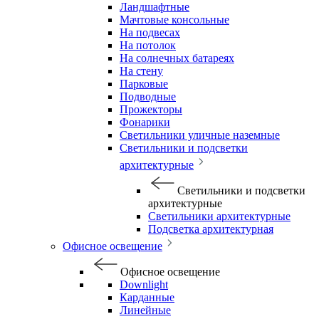
Ландшафтные
Мачтовые консольные
На подвесах
На потолок
На солнечных батареях
На стену
Парковые
Подводные
Прожекторы
Фонарики
Светильники уличные наземные
Светильники и подсветки
архитектурные
Светильники и подсветки
архитектурные
Светильники архитектурные
Подсветка архитектурная
Офисное освещение
Офисное освещение
Downlight
Карданные
Линейные