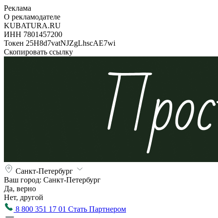
Реклама
О рекламодателе
KUBATURA.RU
ИНН 7801457200
Токен 25H8d7vatNJZgLhscAE7wi
Скопировать ссылку
Санкт-Петербург
Ваш город:
Санкт-Петербург
Да, верно
Нет, другой
8 800 351 17 01
Стать Партнером