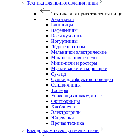
Техника для приготовления пищи
Техника для приготовления пищи
Аэрогрили
Блинницы
Вафельницы
Весы кухонные
Йогуртницы
Лёдогенераторы
Мельнички электрические
Микроволновые печи
Мини-печи и ростеры
Мультиварки и скороварки
Су-вид
Сушки для фруктов и овощей
Сэндвичницы
Тостеры
Упаковщики вакуумные
Фритюрницы
Хлебопечки
Электрогрили
Яйцеварки
Прочая техника
Блендеры, миксеры, измельчители