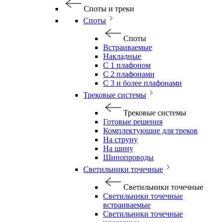
Споты и треки
Споты
Споты
Встраиваемые
Накладные
С 1 плафоном
С 2 плафонами
С 3 и более плафонами
Трековые системы
Трековые системы
Готовые решения
Комплектующие для треков
На струну
На шину
Шинопроводы
Светильники точечные
Светильники точечные
Светильники точечные
встраиваемые
Светильники точечные