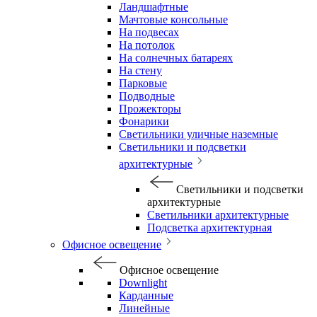
Ландшафтные
Мачтовые консольные
На подвесах
На потолок
На солнечных батареях
На стену
Парковые
Подводные
Прожекторы
Фонарики
Светильники уличные наземные
Светильники и подсветки
архитектурные
Светильники и подсветки
архитектурные
Светильники архитектурные
Подсветка архитектурная
Офисное освещение
Офисное освещение
Downlight
Карданные
Линейные