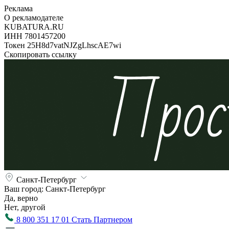
Реклама
О рекламодателе
KUBATURA.RU
ИНН 7801457200
Токен 25H8d7vatNJZgLhscAE7wi
Скопировать ссылку
Санкт-Петербург
Ваш город:
Санкт-Петербург
Да, верно
Нет, другой
8 800 351 17 01
Стать Партнером