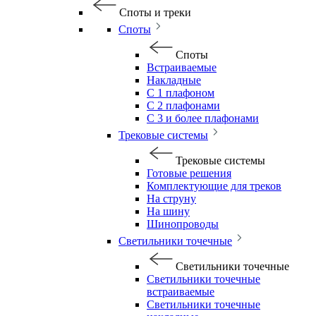
Споты и треки
Споты
Споты
Встраиваемые
Накладные
С 1 плафоном
С 2 плафонами
С 3 и более плафонами
Трековые системы
Трековые системы
Готовые решения
Комплектующие для треков
На струну
На шину
Шинопроводы
Светильники точечные
Светильники точечные
Светильники точечные
встраиваемые
Светильники точечные