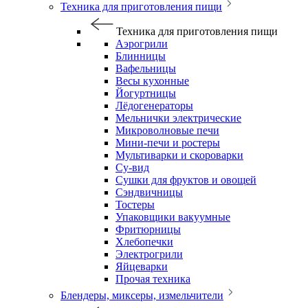
Техника для приготовления пищи
Техника для приготовления пищи
Аэрогрили
Блинницы
Вафельницы
Весы кухонные
Йогуртницы
Лёдогенераторы
Мельнички электрические
Микроволновые печи
Мини-печи и ростеры
Мультиварки и скороварки
Су-вид
Сушки для фруктов и овощей
Сэндвичницы
Тостеры
Упаковщики вакуумные
Фритюрницы
Хлебопечки
Электрогрили
Яйцеварки
Прочая техника
Блендеры, миксеры, измельчители