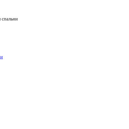
я спальни
ни