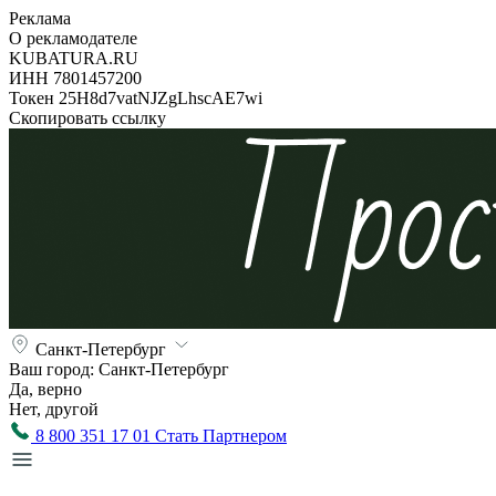
Реклама
О рекламодателе
KUBATURA.RU
ИНН 7801457200
Токен 25H8d7vatNJZgLhscAE7wi
Скопировать ссылку
Санкт-Петербург
Ваш город:
Санкт-Петербург
Да, верно
Нет, другой
8 800 351 17 01
Стать Партнером