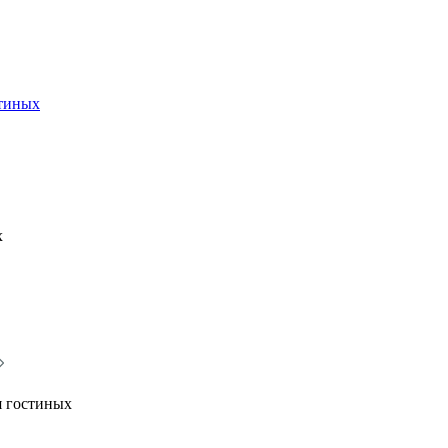
стиных
х
я гостиных