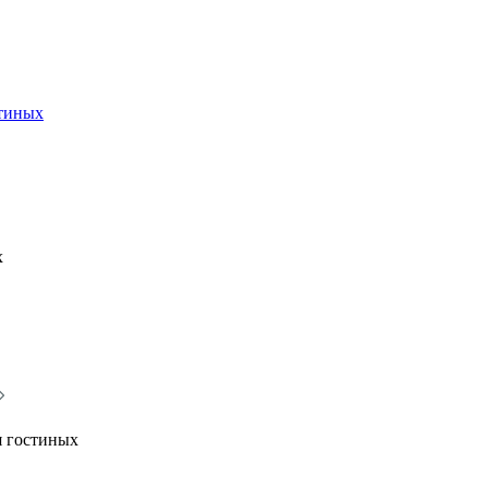
стиных
х
я гостиных