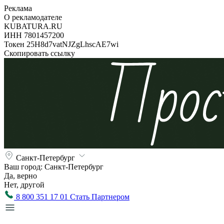
Реклама
О рекламодателе
KUBATURA.RU
ИНН 7801457200
Токен 25H8d7vatNJZgLhscAE7wi
Скопировать ссылку
Санкт-Петербург
Ваш город:
Санкт-Петербург
Да, верно
Нет, другой
8 800 351 17 01
Стать Партнером