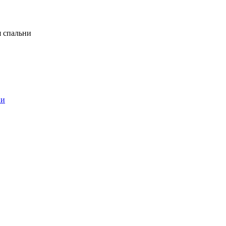
я спальни
ни