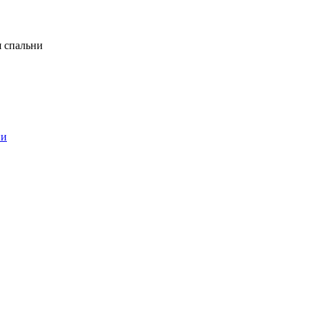
я спальни
ни