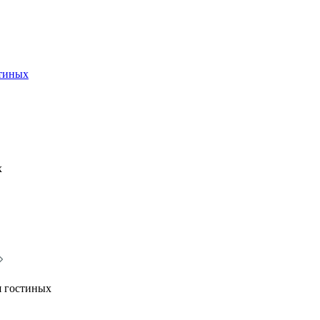
стиных
х
я гостиных