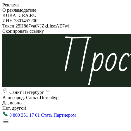
Реклама
О рекламодателе
KUBATURA.RU
ИНН 7801457200
Токен 25H8d7vatNJZgLhscAE7wi
Скопировать ссылку
Санкт-Петербург
Ваш город:
Санкт-Петербург
Да, верно
Нет, другой
8 800 351 17 01
Стать Партнером