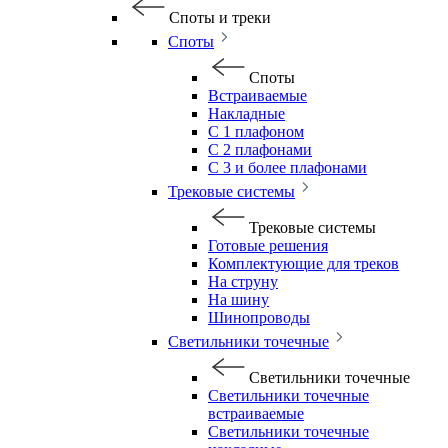
Споты и треки
Споты
Споты
Встраиваемые
Накладные
С 1 плафоном
С 2 плафонами
С 3 и более плафонами
Трековые системы
Трековые системы
Готовые решения
Комплектующие для треков
На струну
На шину
Шинопроводы
Светильники точечные
Светильники точечные
Светильники точечные
встраиваемые
Светильники точечные