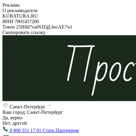
Реклама
О рекламодателе
KUBATURA.RU
ИНН 7801457200
Токен 25H8d7vatNJZgLhscAE7wi
Скопировать ссылку
Санкт-Петербург
Ваш город:
Санкт-Петербург
Да, верно
Нет, другой
8 800 351 17 01
Стать Партнером