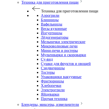
Техника для приготовления пищи
Техника для приготовления пищи
Аэрогрили
Блинницы
Вафельницы
Весы кухонные
Йогуртницы
Лёдогенераторы
Мельнички электрические
Микроволновые печи
Мини-печи и ростеры
Мультиварки и скороварки
Су-вид
Сушки для фруктов и овощей
Сэндвичницы
Тостеры
Упаковщики вакуумные
Фритюрницы
Хлебопечки
Электрогрили
Яйцеварки
Прочая техника
Блендеры, миксеры, измельчители