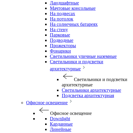
Ландшафтные
Мачтовые консольные
На подвесах
На потолок
На солнечных батареях
На стену
Парковые
Подводные
Прожекторы
Фонарики
Светильники уличные наземные
Светильники и подсветки
архитектурные
Светильники и подсветки
архитектурные
Светильники архитектурные
Подсветка архитектурная
Офисное освещение
Офисное освещение
Downlight
Карданные
Линейные