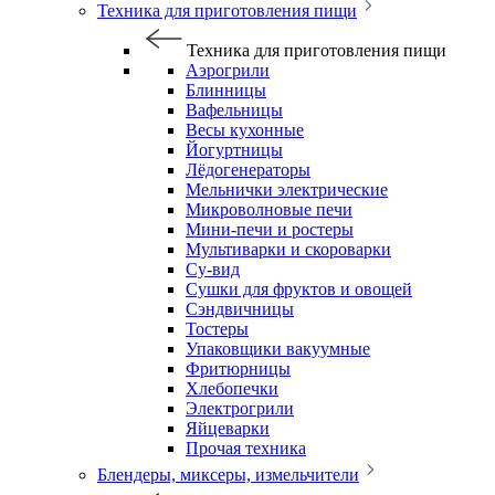
Техника для приготовления пищи
Техника для приготовления пищи
Аэрогрили
Блинницы
Вафельницы
Весы кухонные
Йогуртницы
Лёдогенераторы
Мельнички электрические
Микроволновые печи
Мини-печи и ростеры
Мультиварки и скороварки
Су-вид
Сушки для фруктов и овощей
Сэндвичницы
Тостеры
Упаковщики вакуумные
Фритюрницы
Хлебопечки
Электрогрили
Яйцеварки
Прочая техника
Блендеры, миксеры, измельчители