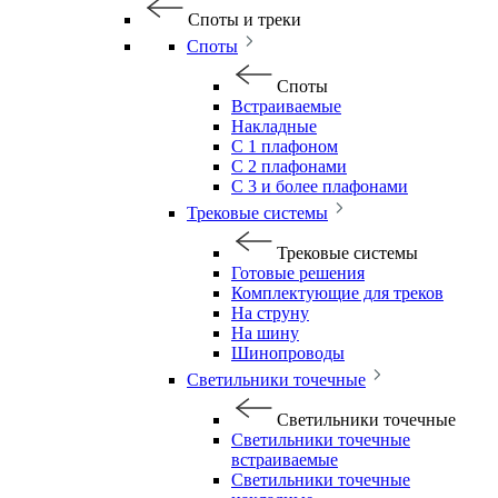
Споты и треки
Споты
Споты
Встраиваемые
Накладные
С 1 плафоном
С 2 плафонами
С 3 и более плафонами
Трековые системы
Трековые системы
Готовые решения
Комплектующие для треков
На струну
На шину
Шинопроводы
Светильники точечные
Светильники точечные
Светильники точечные
встраиваемые
Светильники точечные