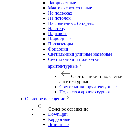
Ландшафтные
Мачтовые консольные
На подвесах
На потолок
На солнечных батареях
На стену
Парковые
Подводные
Прожекторы
Фонарики
Светильники уличные наземные
Светильники и подсветки
архитектурные
Светильники и подсветки
архитектурные
Светильники архитектурные
Подсветка архитектурная
Офисное освещение
Офисное освещение
Downlight
Карданные
Линейные