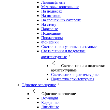
Ландшафтные
Мачтовые консольные
На подвесах
На потолок
На солнечных батареях
На стену
Парковые
Подводные
Прожекторы
Фонарики
Светильники уличные наземные
Светильники и подсветки
архитектурные
Светильники и подсветки
архитектурные
Светильники архитектурные
Подсветка архитектурная
Офисное освещение
Офисное освещение
Downlight
Карданные
Линейные