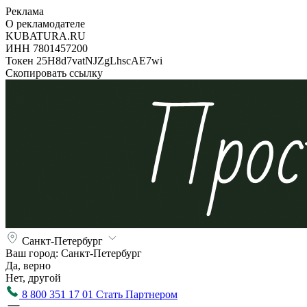
Реклама
О рекламодателе
KUBATURA.RU
ИНН 7801457200
Токен 25H8d7vatNJZgLhscAE7wi
Скопировать ссылку
Санкт-Петербург
Ваш город:
Санкт-Петербург
Да, верно
Нет, другой
8 800 351 17 01
Стать Партнером