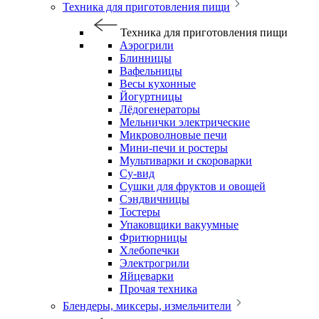
Техника для приготовления пищи
Техника для приготовления пищи
Аэрогрили
Блинницы
Вафельницы
Весы кухонные
Йогуртницы
Лёдогенераторы
Мельнички электрические
Микроволновые печи
Мини-печи и ростеры
Мультиварки и скороварки
Су-вид
Сушки для фруктов и овощей
Сэндвичницы
Тостеры
Упаковщики вакуумные
Фритюрницы
Хлебопечки
Электрогрили
Яйцеварки
Прочая техника
Блендеры, миксеры, измельчители