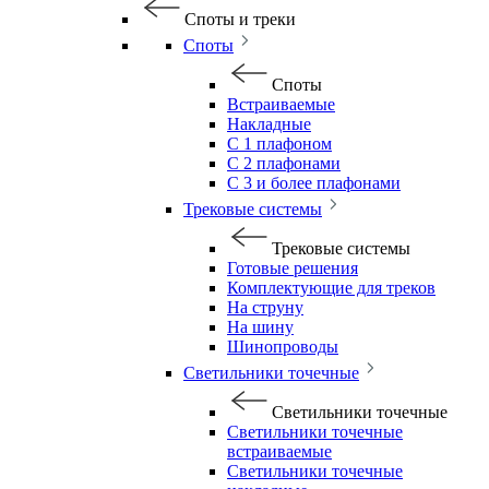
Споты и треки
Споты
Споты
Встраиваемые
Накладные
С 1 плафоном
С 2 плафонами
С 3 и более плафонами
Трековые системы
Трековые системы
Готовые решения
Комплектующие для треков
На струну
На шину
Шинопроводы
Светильники точечные
Светильники точечные
Светильники точечные
встраиваемые
Светильники точечные