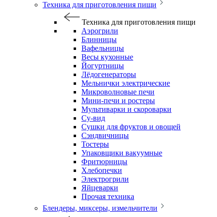
Техника для приготовления пищи
Техника для приготовления пищи
Аэрогрили
Блинницы
Вафельницы
Весы кухонные
Йогуртницы
Лёдогенераторы
Мельнички электрические
Микроволновые печи
Мини-печи и ростеры
Мультиварки и скороварки
Су-вид
Сушки для фруктов и овощей
Сэндвичницы
Тостеры
Упаковщики вакуумные
Фритюрницы
Хлебопечки
Электрогрили
Яйцеварки
Прочая техника
Блендеры, миксеры, измельчители