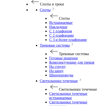
Споты и треки
Споты
Споты
Встраиваемые
Накладные
С 1 плафоном
С 2 плафонами
С 3 и более плафонами
Трековые системы
Трековые системы
Готовые решения
Комплектующие для треков
На струну
На шину
Шинопроводы
Светильники точечные
Светильники точечные
Светильники точечные
встраиваемые
Светильники точечные