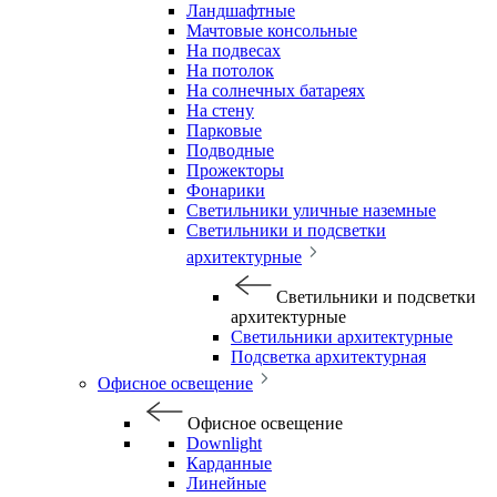
Ландшафтные
Мачтовые консольные
На подвесах
На потолок
На солнечных батареях
На стену
Парковые
Подводные
Прожекторы
Фонарики
Светильники уличные наземные
Светильники и подсветки
архитектурные
Светильники и подсветки
архитектурные
Светильники архитектурные
Подсветка архитектурная
Офисное освещение
Офисное освещение
Downlight
Карданные
Линейные