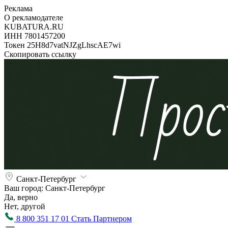
Реклама
О рекламодателе
KUBATURA.RU
ИНН 7801457200
Токен 25H8d7vatNJZgLhscAE7wi
Скопировать ссылку
Санкт-Петербург
Ваш город:
Санкт-Петербург
Да, верно
Нет, другой
8 800 351 17 01
Стать Партнером