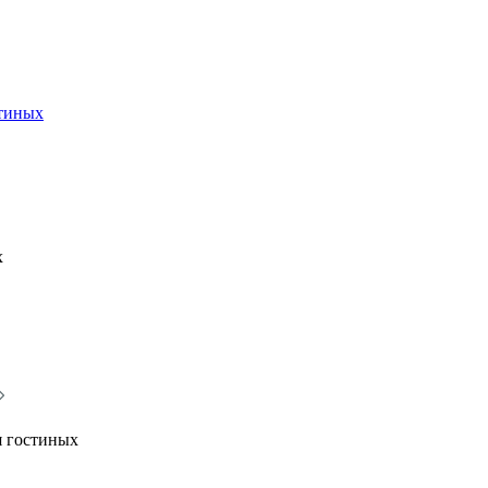
стиных
х
я гостиных