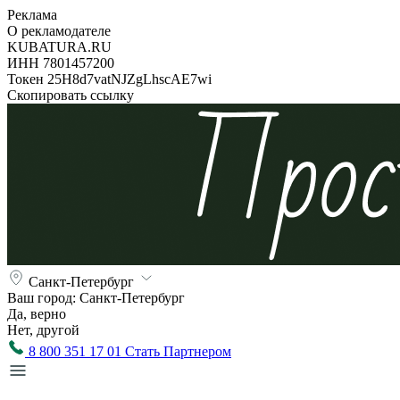
Реклама
О рекламодателе
KUBATURA.RU
ИНН 7801457200
Токен 25H8d7vatNJZgLhscAE7wi
Скопировать ссылку
Санкт-Петербург
Ваш город:
Санкт-Петербург
Да, верно
Нет, другой
8 800 351 17 01
Стать Партнером