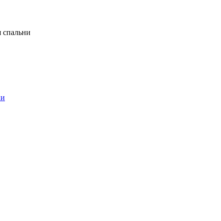
я спальни
ни