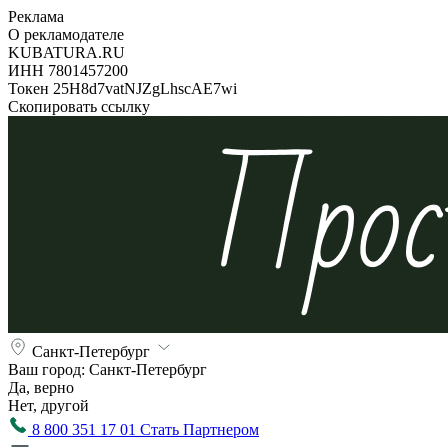
Реклама
О рекламодателе
KUBATURA.RU
ИНН 7801457200
Токен 25H8d7vatNJZgLhscAE7wi
Скопировать ссылку
Санкт-Петербург
Ваш город:
Санкт-Петербург
Да, верно
Нет, другой
8 800 351 17 01
Стать Партнером