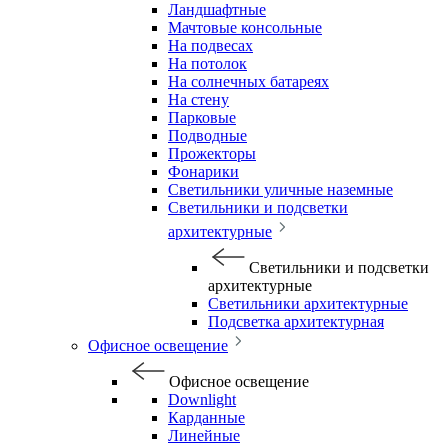
Ландшафтные
Мачтовые консольные
На подвесах
На потолок
На солнечных батареях
На стену
Парковые
Подводные
Прожекторы
Фонарики
Светильники уличные наземные
Светильники и подсветки
архитектурные
Светильники и подсветки
архитектурные
Светильники архитектурные
Подсветка архитектурная
Офисное освещение
Офисное освещение
Downlight
Карданные
Линейные