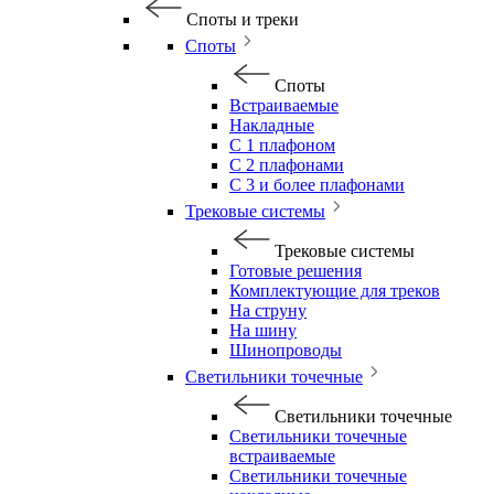
Споты и треки
Споты
Споты
Встраиваемые
Накладные
С 1 плафоном
С 2 плафонами
С 3 и более плафонами
Трековые системы
Трековые системы
Готовые решения
Комплектующие для треков
На струну
На шину
Шинопроводы
Светильники точечные
Светильники точечные
Светильники точечные
встраиваемые
Светильники точечные