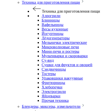
Техника для приготовления пищи
Техника для приготовления пищи
Аэрогрили
Блинницы
Вафельницы
Весы кухонные
Йогуртницы
Лёдогенераторы
Мельнички электрические
Микроволновые печи
Мини-печи и ростеры
Мультиварки и скороварки
Су-вид
Сушки для фруктов и овощей
Сэндвичницы
Тостеры
Упаковщики вакуумные
Фритюрницы
Хлебопечки
Электрогрили
Яйцеварки
Прочая техника
Блендеры, миксеры, измельчители