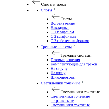
Споты и треки
Споты
Споты
Встраиваемые
Накладные
С 1 плафоном
С 2 плафонами
С 3 и более плафонами
Трековые системы
Трековые системы
Готовые решения
Комплектующие для треков
На струну
На шину
Шинопроводы
Светильники точечные
Светильники точечные
Светильники точечные
встраиваемые
Светильники точечные