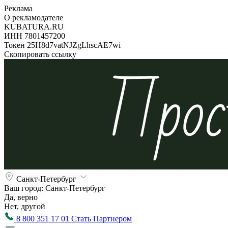
Реклама
О рекламодателе
KUBATURA.RU
ИНН 7801457200
Токен 25H8d7vatNJZgLhscAE7wi
Скопировать ссылку
Санкт-Петербург
Ваш город:
Санкт-Петербург
Да, верно
Нет, другой
8 800 351 17 01
Стать Партнером