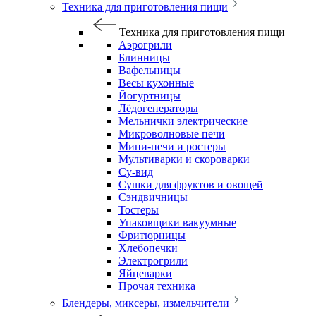
Техника для приготовления пищи
Техника для приготовления пищи
Аэрогрили
Блинницы
Вафельницы
Весы кухонные
Йогуртницы
Лёдогенераторы
Мельнички электрические
Микроволновые печи
Мини-печи и ростеры
Мультиварки и скороварки
Су-вид
Сушки для фруктов и овощей
Сэндвичницы
Тостеры
Упаковщики вакуумные
Фритюрницы
Хлебопечки
Электрогрили
Яйцеварки
Прочая техника
Блендеры, миксеры, измельчители