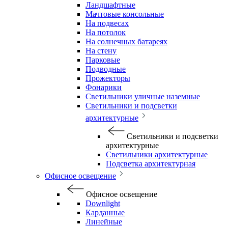
Ландшафтные
Мачтовые консольные
На подвесах
На потолок
На солнечных батареях
На стену
Парковые
Подводные
Прожекторы
Фонарики
Светильники уличные наземные
Светильники и подсветки
архитектурные
Светильники и подсветки
архитектурные
Светильники архитектурные
Подсветка архитектурная
Офисное освещение
Офисное освещение
Downlight
Карданные
Линейные