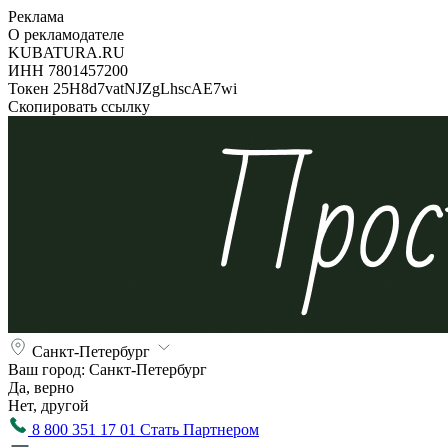
Реклама
О рекламодателе
KUBATURA.RU
ИНН 7801457200
Токен 25H8d7vatNJZgLhscAE7wi
Скопировать ссылку
Санкт-Петербург
Ваш город:
Санкт-Петербург
Да, верно
Нет, другой
8 800 351 17 01
Стать Партнером