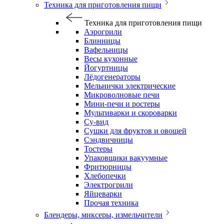
Техника для приготовления пищи
Техника для приготовления пищи
Аэрогрили
Блинницы
Вафельницы
Весы кухонные
Йогуртницы
Лёдогенераторы
Мельнички электрические
Микроволновые печи
Мини-печи и ростеры
Мультиварки и скороварки
Су-вид
Сушки для фруктов и овощей
Сэндвичницы
Тостеры
Упаковщики вакуумные
Фритюрницы
Хлебопечки
Электрогрили
Яйцеварки
Прочая техника
Блендеры, миксеры, измельчители