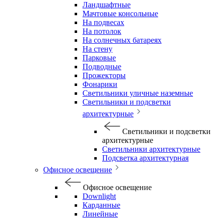
Ландшафтные
Мачтовые консольные
На подвесах
На потолок
На солнечных батареях
На стену
Парковые
Подводные
Прожекторы
Фонарики
Светильники уличные наземные
Светильники и подсветки
архитектурные
Светильники и подсветки
архитектурные
Светильники архитектурные
Подсветка архитектурная
Офисное освещение
Офисное освещение
Downlight
Карданные
Линейные