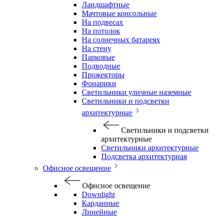
Ландшафтные
Мачтовые консольные
На подвесах
На потолок
На солнечных батареях
На стену
Парковые
Подводные
Прожекторы
Фонарики
Светильники уличные наземные
Светильники и подсветки
архитектурные
Светильники и подсветки
архитектурные
Светильники архитектурные
Подсветка архитектурная
Офисное освещение
Офисное освещение
Downlight
Карданные
Линейные