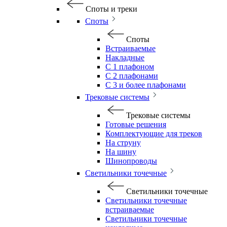
Споты и треки
Споты
Споты
Встраиваемые
Накладные
С 1 плафоном
С 2 плафонами
С 3 и более плафонами
Трековые системы
Трековые системы
Готовые решения
Комплектующие для треков
На струну
На шину
Шинопроводы
Светильники точечные
Светильники точечные
Светильники точечные
встраиваемые
Светильники точечные