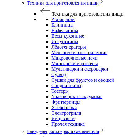
Техника для приготовления пищи
Техника для приготовления пищи
Аэрогрили
Блинницы
Вафельницы
Весы кухонные
Йогуртницы
Лёдогенераторы
Мельнички электрические
Микроволновые печи
Мини-печи и ростеры
Мультиварки и скороварки
Су-вид
Сушки для фруктов и овощей
Сэндвичницы
Тостеры
Упаковщики вакуумные
Фритюрницы
Хлебопечки
Электрогрили
Яйцеварки
Прочая техника
Блендеры, миксеры, измельчители