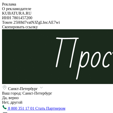
Реклама
О рекламодателе
KUBATURA.RU
ИНН 7801457200
Токен 25H8d7vatNJZgLhscAE7wi
Скопировать ссылку
Санкт-Петербург
Ваш город:
Санкт-Петербург
Да, верно
Нет, другой
8 800 351 17 01
Стать Партнером