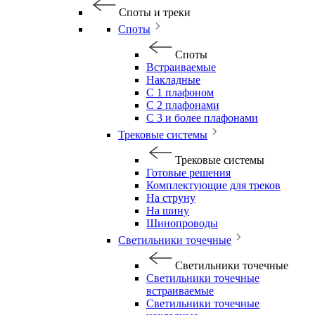
Споты и треки
Споты
Споты
Встраиваемые
Накладные
С 1 плафоном
С 2 плафонами
С 3 и более плафонами
Трековые системы
Трековые системы
Готовые решения
Комплектующие для треков
На струну
На шину
Шинопроводы
Светильники точечные
Светильники точечные
Светильники точечные
встраиваемые
Светильники точечные