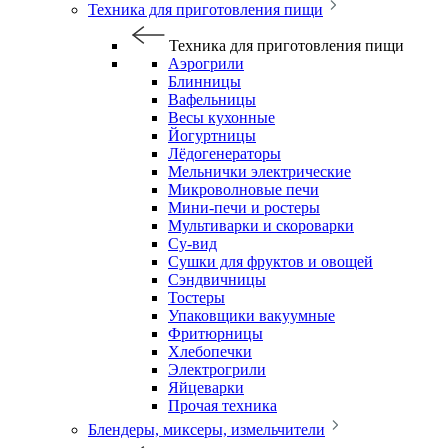
Техника для приготовления пищи
Техника для приготовления пищи
Аэрогрили
Блинницы
Вафельницы
Весы кухонные
Йогуртницы
Лёдогенераторы
Мельнички электрические
Микроволновые печи
Мини-печи и ростеры
Мультиварки и скороварки
Су-вид
Сушки для фруктов и овощей
Сэндвичницы
Тостеры
Упаковщики вакуумные
Фритюрницы
Хлебопечки
Электрогрили
Яйцеварки
Прочая техника
Блендеры, миксеры, измельчители