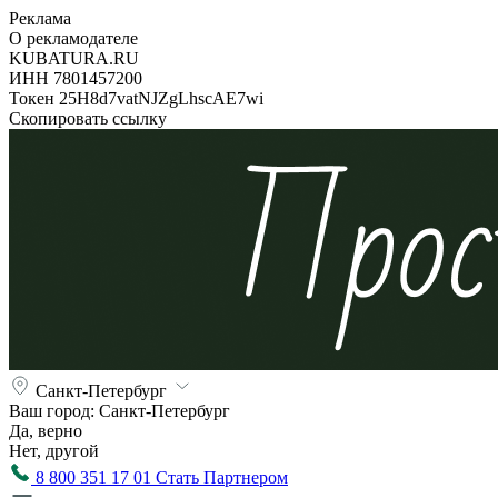
Реклама
О рекламодателе
KUBATURA.RU
ИНН 7801457200
Токен 25H8d7vatNJZgLhscAE7wi
Скопировать ссылку
Санкт-Петербург
Ваш город:
Санкт-Петербург
Да, верно
Нет, другой
8 800 351 17 01
Стать Партнером