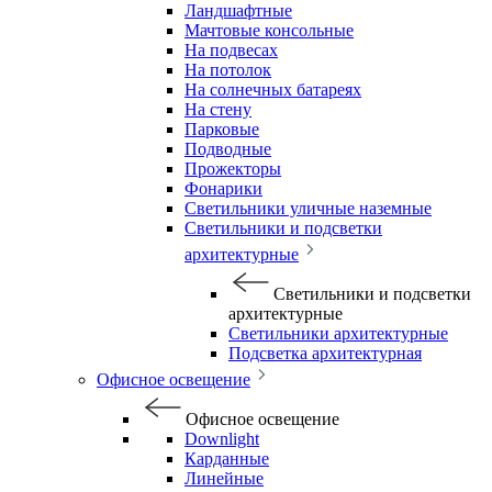
Ландшафтные
Мачтовые консольные
На подвесах
На потолок
На солнечных батареях
На стену
Парковые
Подводные
Прожекторы
Фонарики
Светильники уличные наземные
Светильники и подсветки
архитектурные
Светильники и подсветки
архитектурные
Светильники архитектурные
Подсветка архитектурная
Офисное освещение
Офисное освещение
Downlight
Карданные
Линейные