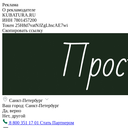
Реклама
О рекламодателе
KUBATURA.RU
ИНН 7801457200
Токен 25H8d7vatNJZgLhscAE7wi
Скопировать ссылку
Санкт-Петербург
Ваш город:
Санкт-Петербург
Да, верно
Нет, другой
8 800 351 17 01
Стать Партнером