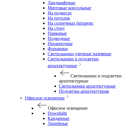
Ландшафтные
Мачтовые консольные
На подвесах
На потолок
На солнечных батареях
На стену
Парковые
Подводные
Прожекторы
Фонарики
Светильники уличные наземные
Светильники и подсветки
архитектурные
Светильники и подсветки
архитектурные
Светильники архитектурные
Подсветка архитектурная
Офисное освещение
Офисное освещение
Downlight
Карданные
Линейные