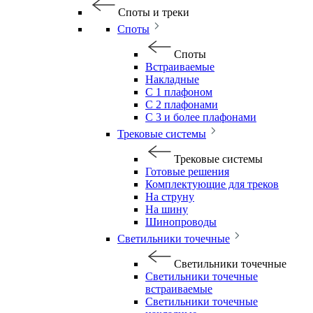
Споты и треки
Споты
Споты
Встраиваемые
Накладные
С 1 плафоном
С 2 плафонами
С 3 и более плафонами
Трековые системы
Трековые системы
Готовые решения
Комплектующие для треков
На струну
На шину
Шинопроводы
Светильники точечные
Светильники точечные
Светильники точечные
встраиваемые
Светильники точечные