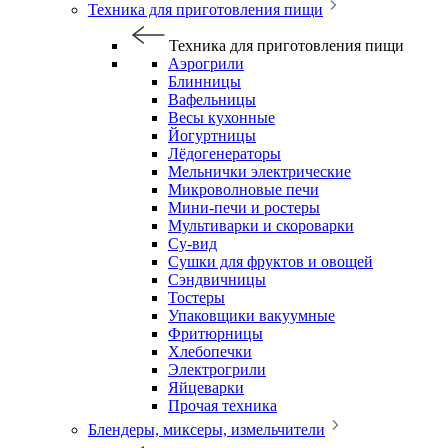
Техника для приготовления пищи
Техника для приготовления пищи
Аэрогрили
Блинницы
Вафельницы
Весы кухонные
Йогуртницы
Лёдогенераторы
Мельнички электрические
Микроволновые печи
Мини-печи и ростеры
Мультиварки и скороварки
Су-вид
Сушки для фруктов и овощей
Сэндвичницы
Тостеры
Упаковщики вакуумные
Фритюрницы
Хлебопечки
Электрогрили
Яйцеварки
Прочая техника
Блендеры, миксеры, измельчители