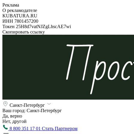
Реклама
О рекламодателе
KUBATURA.RU
ИНН 7801457200
Токен 25H8d7vatNJZgLhscAE7wi
Скопировать ссылку
Санкт-Петербург
Ваш город:
Санкт-Петербург
Да, верно
Нет, другой
8 800 351 17 01
Стать Партнером