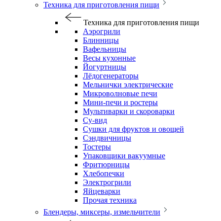
Техника для приготовления пищи
Техника для приготовления пищи
Аэрогрили
Блинницы
Вафельницы
Весы кухонные
Йогуртницы
Лёдогенераторы
Мельнички электрические
Микроволновые печи
Мини-печи и ростеры
Мультиварки и скороварки
Су-вид
Сушки для фруктов и овощей
Сэндвичницы
Тостеры
Упаковщики вакуумные
Фритюрницы
Хлебопечки
Электрогрили
Яйцеварки
Прочая техника
Блендеры, миксеры, измельчители