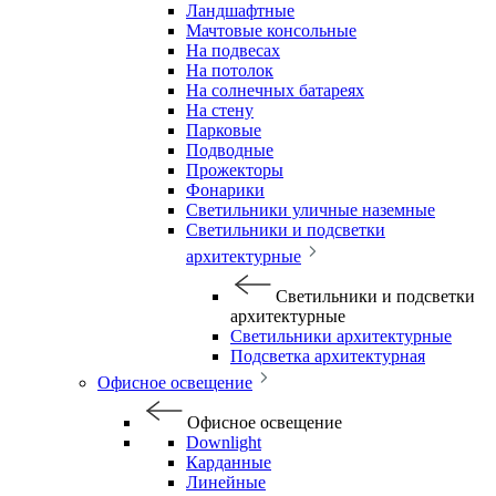
Ландшафтные
Мачтовые консольные
На подвесах
На потолок
На солнечных батареях
На стену
Парковые
Подводные
Прожекторы
Фонарики
Светильники уличные наземные
Светильники и подсветки
архитектурные
Светильники и подсветки
архитектурные
Светильники архитектурные
Подсветка архитектурная
Офисное освещение
Офисное освещение
Downlight
Карданные
Линейные