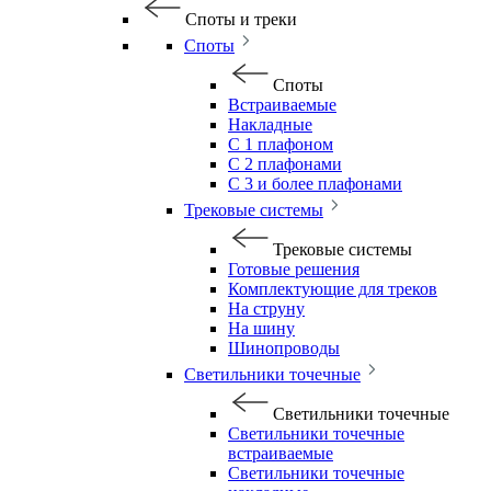
Споты и треки
Споты
Споты
Встраиваемые
Накладные
С 1 плафоном
С 2 плафонами
С 3 и более плафонами
Трековые системы
Трековые системы
Готовые решения
Комплектующие для треков
На струну
На шину
Шинопроводы
Светильники точечные
Светильники точечные
Светильники точечные
встраиваемые
Светильники точечные