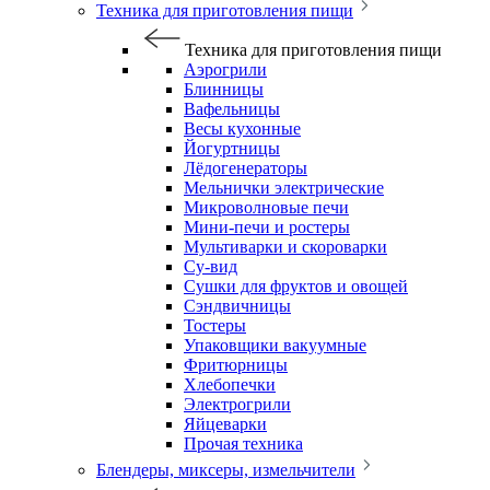
Техника для приготовления пищи
Техника для приготовления пищи
Аэрогрили
Блинницы
Вафельницы
Весы кухонные
Йогуртницы
Лёдогенераторы
Мельнички электрические
Микроволновые печи
Мини-печи и ростеры
Мультиварки и скороварки
Су-вид
Сушки для фруктов и овощей
Сэндвичницы
Тостеры
Упаковщики вакуумные
Фритюрницы
Хлебопечки
Электрогрили
Яйцеварки
Прочая техника
Блендеры, миксеры, измельчители