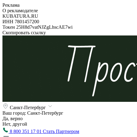
Реклама
О рекламодателе
KUBATURA.RU
ИНН 7801457200
Токен 25H8d7vatNJZgLhscAE7wi
Скопировать ссылку
Санкт-Петербург
Ваш город:
Санкт-Петербург
Да, верно
Нет, другой
8 800 351 17 01
Стать Партнером