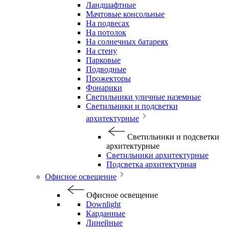
Ландшафтные
Мачтовые консольные
На подвесах
На потолок
На солнечных батареях
На стену
Парковые
Подводные
Прожекторы
Фонарики
Светильники уличные наземные
Светильники и подсветки
архитектурные
Светильники и подсветки
архитектурные
Светильники архитектурные
Подсветка архитектурная
Офисное освещение
Офисное освещение
Downlight
Карданные
Линейные