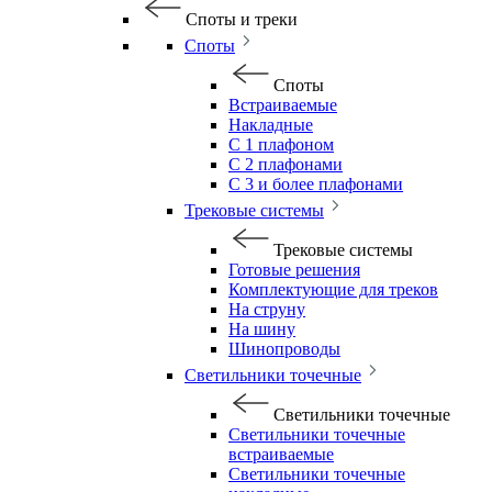
Споты и треки
Споты
Споты
Встраиваемые
Накладные
С 1 плафоном
С 2 плафонами
С 3 и более плафонами
Трековые системы
Трековые системы
Готовые решения
Комплектующие для треков
На струну
На шину
Шинопроводы
Светильники точечные
Светильники точечные
Светильники точечные
встраиваемые
Светильники точечные