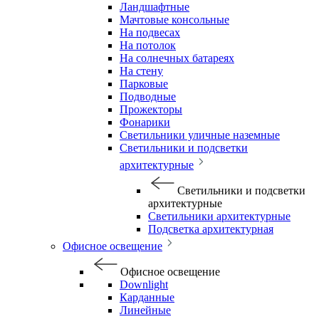
Ландшафтные
Мачтовые консольные
На подвесах
На потолок
На солнечных батареях
На стену
Парковые
Подводные
Прожекторы
Фонарики
Светильники уличные наземные
Светильники и подсветки
архитектурные
Светильники и подсветки
архитектурные
Светильники архитектурные
Подсветка архитектурная
Офисное освещение
Офисное освещение
Downlight
Карданные
Линейные