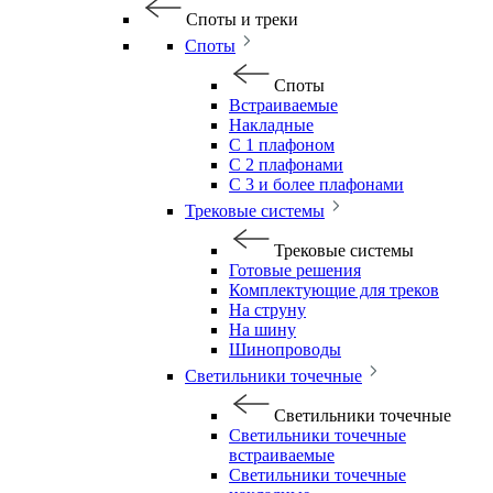
Споты и треки
Споты
Споты
Встраиваемые
Накладные
С 1 плафоном
С 2 плафонами
С 3 и более плафонами
Трековые системы
Трековые системы
Готовые решения
Комплектующие для треков
На струну
На шину
Шинопроводы
Светильники точечные
Светильники точечные
Светильники точечные
встраиваемые
Светильники точечные