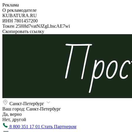
Реклама
О рекламодателе
KUBATURA.RU
ИНН 7801457200
Токен 25H8d7vatNJZgLhscAE7wi
Скопировать ссылку
Санкт-Петербург
Ваш город:
Санкт-Петербург
Да, верно
Нет, другой
8 800 351 17 01
Стать Партнером