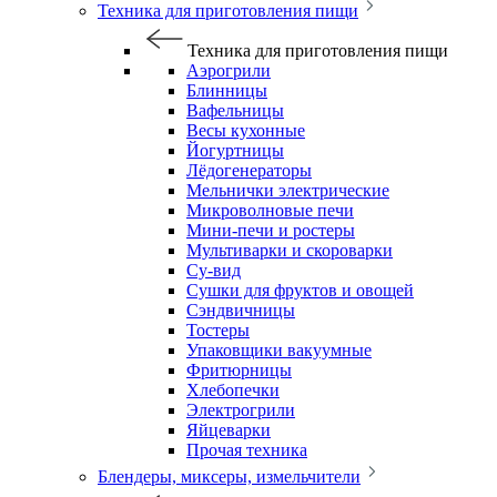
Техника для приготовления пищи
Техника для приготовления пищи
Аэрогрили
Блинницы
Вафельницы
Весы кухонные
Йогуртницы
Лёдогенераторы
Мельнички электрические
Микроволновые печи
Мини-печи и ростеры
Мультиварки и скороварки
Су-вид
Сушки для фруктов и овощей
Сэндвичницы
Тостеры
Упаковщики вакуумные
Фритюрницы
Хлебопечки
Электрогрили
Яйцеварки
Прочая техника
Блендеры, миксеры, измельчители