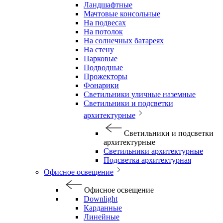
Ландшафтные
Мачтовые консольные
На подвесах
На потолок
На солнечных батареях
На стену
Парковые
Подводные
Прожекторы
Фонарики
Светильники уличные наземные
Светильники и подсветки
архитектурные
Светильники и подсветки
архитектурные
Светильники архитектурные
Подсветка архитектурная
Офисное освещение
Офисное освещение
Downlight
Карданные
Линейные