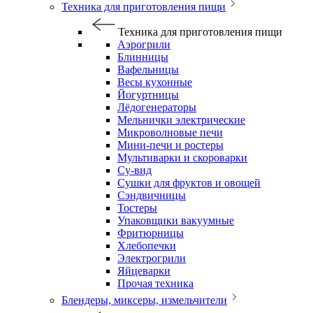
Техника для приготовления пищи
Техника для приготовления пищи
Аэрогрили
Блинницы
Вафельницы
Весы кухонные
Йогуртницы
Лёдогенераторы
Мельнички электрические
Микроволновые печи
Мини-печи и ростеры
Мультиварки и скороварки
Су-вид
Сушки для фруктов и овощей
Сэндвичницы
Тостеры
Упаковщики вакуумные
Фритюрницы
Хлебопечки
Электрогрили
Яйцеварки
Прочая техника
Блендеры, миксеры, измельчители