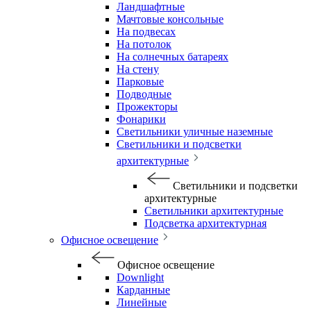
Ландшафтные
Мачтовые консольные
На подвесах
На потолок
На солнечных батареях
На стену
Парковые
Подводные
Прожекторы
Фонарики
Светильники уличные наземные
Светильники и подсветки
архитектурные
Светильники и подсветки
архитектурные
Светильники архитектурные
Подсветка архитектурная
Офисное освещение
Офисное освещение
Downlight
Карданные
Линейные