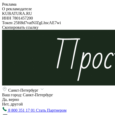
Реклама
О рекламодателе
KUBATURA.RU
ИНН 7801457200
Токен 25H8d7vatNJZgLhscAE7wi
Скопировать ссылку
Санкт-Петербург
Ваш город:
Санкт-Петербург
Да, верно
Нет, другой
8 800 351 17 01
Стать Партнером