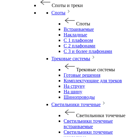
Споты и треки
Споты
Споты
Встраиваемые
Накладные
С 1 плафоном
С 2 плафонами
С 3 и более плафонами
Трековые системы
Трековые системы
Готовые решения
Комплектующие для треков
На струну
На шину
Шинопроводы
Светильники точечные
Светильники точечные
Светильники точечные
встраиваемые
Светильники точечные