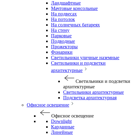
Ландшафтные
Мачтовые консольные
На подвесах
На потолок
На солнечных батареях
На стену
Парковые
Подводные
Прожекторы
Фонарики
Светильники уличные наземные
Светильники и подсветки
архитектурные
Светильники и подсветки
архитектурные
Светильники архитектурные
Подсветка архитектурная
Офисное освещение
Офисное освещение
Downlight
Карданные
Линейные