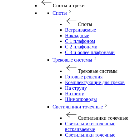
Споты и треки
Споты
Споты
Встраиваемые
Накладные
С 1 плафоном
С 2 плафонами
С 3 и более плафонами
Трековые системы
Трековые системы
Готовые решения
Комплектующие для треков
На струну
На шину
Шинопроводы
Светильники точечные
Светильники точечные
Светильники точечные
встраиваемые
Светильники точечные