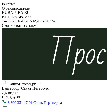
Реклама
О рекламодателе
KUBATURA.RU
ИНН 7801457200
Токен 25H8d7vatNJZgLhscAE7wi
Скопировать ссылку
Санкт-Петербург
Ваш город:
Санкт-Петербург
Да, верно
Нет, другой
8 800 351 17 01
Стать Партнером