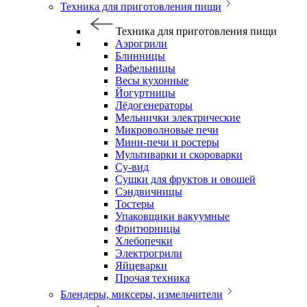
Техника для приготовления пищи
Техника для приготовления пищи
Аэрогрили
Блинницы
Вафельницы
Весы кухонные
Йогуртницы
Лёдогенераторы
Мельнички электрические
Микроволновые печи
Мини-печи и ростеры
Мультиварки и скороварки
Су-вид
Сушки для фруктов и овощей
Сэндвичницы
Тостеры
Упаковщики вакуумные
Фритюрницы
Хлебопечки
Электрогрили
Яйцеварки
Прочая техника
Блендеры, миксеры, измельчители