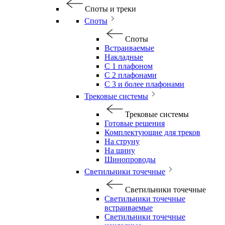
Споты и треки
Споты
Споты
Встраиваемые
Накладные
С 1 плафоном
С 2 плафонами
С 3 и более плафонами
Трековые системы
Трековые системы
Готовые решения
Комплектующие для треков
На струну
На шину
Шинопроводы
Светильники точечные
Светильники точечные
Светильники точечные
встраиваемые
Светильники точечные