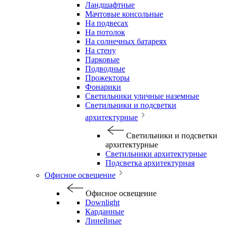
Ландшафтные
Мачтовые консольные
На подвесах
На потолок
На солнечных батареях
На стену
Парковые
Подводные
Прожекторы
Фонарики
Светильники уличные наземные
Светильники и подсветки
архитектурные
Светильники и подсветки
архитектурные
Светильники архитектурные
Подсветка архитектурная
Офисное освещение
Офисное освещение
Downlight
Карданные
Линейные