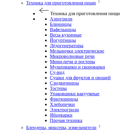
Техника для приготовления пищи
Техника для приготовления пищи
Аэрогрили
Блинницы
Вафельницы
Весы кухонные
Йогуртницы
Лёдогенераторы
Мельнички электрические
Микроволновые печи
Мини-печи и ростеры
Мультиварки и скороварки
Су-вид
Сушки для фруктов и овощей
Сэндвичницы
Тостеры
Упаковщики вакуумные
Фритюрницы
Хлебопечки
Электрогрили
Яйцеварки
Прочая техника
Блендеры, миксеры, измельчители