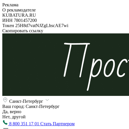
Реклама
О рекламодателе
KUBATURA.RU
ИНН 7801457200
Токен 25H8d7vatNJZgLhscAE7wi
Скопировать ссылку
Санкт-Петербург
Ваш город:
Санкт-Петербург
Да, верно
Нет, другой
8 800 351 17 01
Стать Партнером