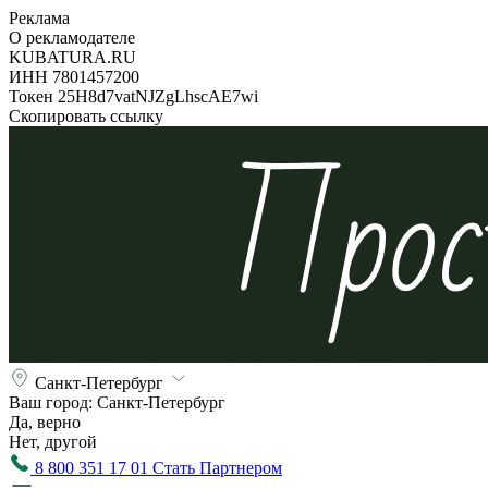
Реклама
О рекламодателе
KUBATURA.RU
ИНН 7801457200
Токен 25H8d7vatNJZgLhscAE7wi
Скопировать ссылку
Санкт-Петербург
Ваш город:
Санкт-Петербург
Да, верно
Нет, другой
8 800 351 17 01
Стать Партнером