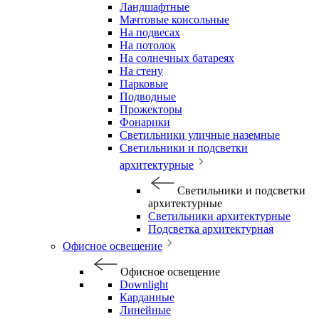
Ландшафтные
Мачтовые консольные
На подвесах
На потолок
На солнечных батареях
На стену
Парковые
Подводные
Прожекторы
Фонарики
Светильники уличные наземные
Светильники и подсветки
архитектурные
Светильники и подсветки
архитектурные
Светильники архитектурные
Подсветка архитектурная
Офисное освещение
Офисное освещение
Downlight
Карданные
Линейные