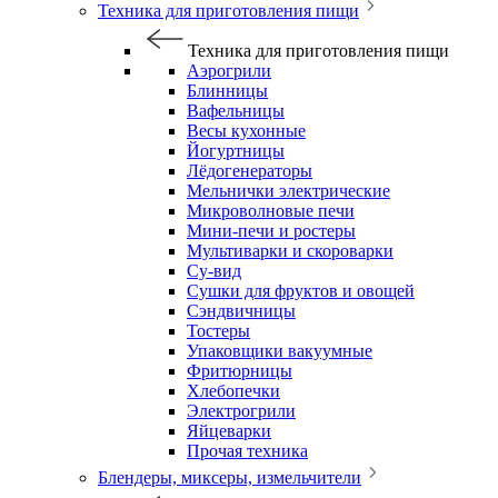
Техника для приготовления пищи
Техника для приготовления пищи
Аэрогрили
Блинницы
Вафельницы
Весы кухонные
Йогуртницы
Лёдогенераторы
Мельнички электрические
Микроволновые печи
Мини-печи и ростеры
Мультиварки и скороварки
Су-вид
Сушки для фруктов и овощей
Сэндвичницы
Тостеры
Упаковщики вакуумные
Фритюрницы
Хлебопечки
Электрогрили
Яйцеварки
Прочая техника
Блендеры, миксеры, измельчители