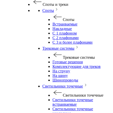
Споты и треки
Споты
Споты
Встраиваемые
Накладные
С 1 плафоном
С 2 плафонами
С 3 и более плафонами
Трековые системы
Трековые системы
Готовые решения
Комплектующие для треков
На струну
На шину
Шинопроводы
Светильники точечные
Светильники точечные
Светильники точечные
встраиваемые
Светильники точечные