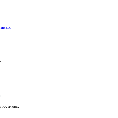
стиных
х
я гостиных