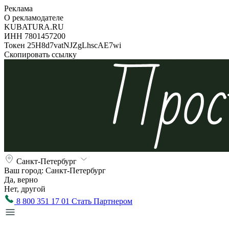
Реклама
О рекламодателе
KUBATURA.RU
ИНН 7801457200
Токен 25H8d7vatNJZgLhscAE7wi
Скопировать ссылку
Санкт-Петербург
Ваш город:
Санкт-Петербург
Да, верно
Нет, другой
8 800 351 17 01
Стать Партнером