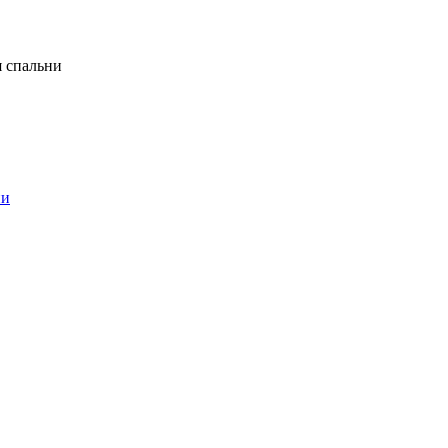
я спальни
ни