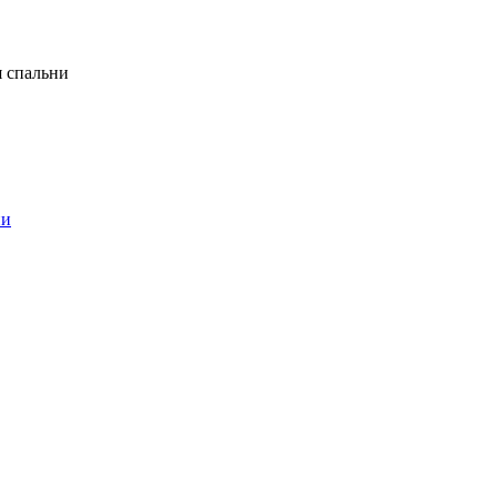
я спальни
ни