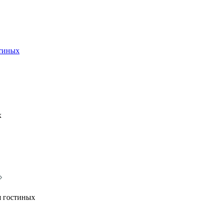
стиных
х
я гостиных