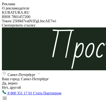
Реклама
О рекламодателе
KUBATURA.RU
ИНН 7801457200
Токен 25H8d7vatNJZgLhscAE7wi
Скопировать ссылку
Санкт-Петербург
Ваш город:
Санкт-Петербург
Да, верно
Нет, другой
8 800 351 17 01
Стать Партнером