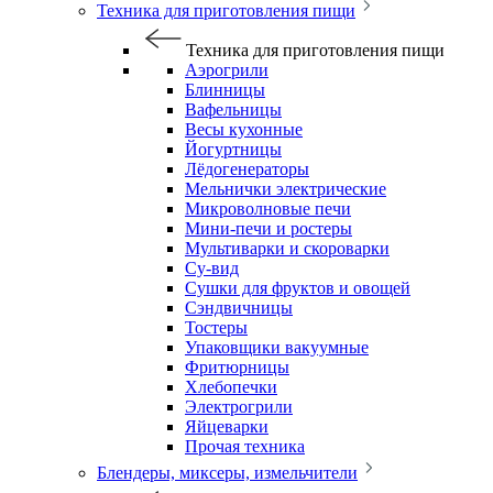
Техника для приготовления пищи
Техника для приготовления пищи
Аэрогрили
Блинницы
Вафельницы
Весы кухонные
Йогуртницы
Лёдогенераторы
Мельнички электрические
Микроволновые печи
Мини-печи и ростеры
Мультиварки и скороварки
Су-вид
Сушки для фруктов и овощей
Сэндвичницы
Тостеры
Упаковщики вакуумные
Фритюрницы
Хлебопечки
Электрогрили
Яйцеварки
Прочая техника
Блендеры, миксеры, измельчители