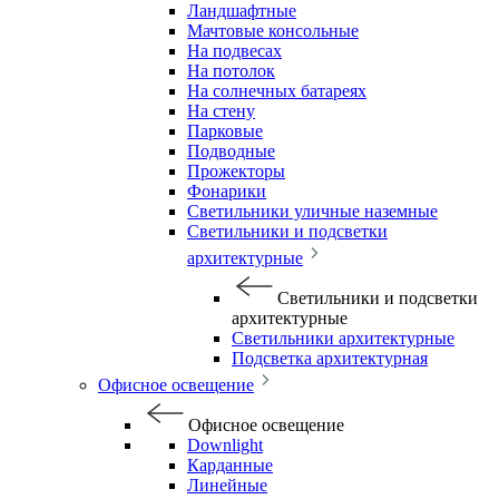
Ландшафтные
Мачтовые консольные
На подвесах
На потолок
На солнечных батареях
На стену
Парковые
Подводные
Прожекторы
Фонарики
Светильники уличные наземные
Светильники и подсветки
архитектурные
Светильники и подсветки
архитектурные
Светильники архитектурные
Подсветка архитектурная
Офисное освещение
Офисное освещение
Downlight
Карданные
Линейные