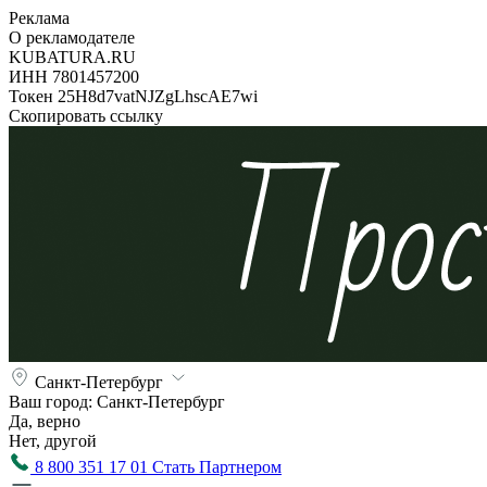
Реклама
О рекламодателе
KUBATURA.RU
ИНН 7801457200
Токен 25H8d7vatNJZgLhscAE7wi
Скопировать ссылку
Санкт-Петербург
Ваш город:
Санкт-Петербург
Да, верно
Нет, другой
8 800 351 17 01
Стать Партнером