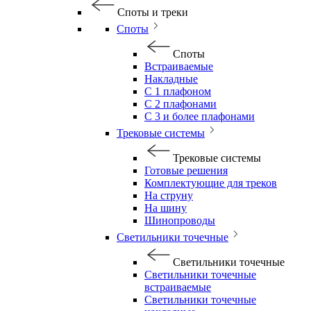
Споты и треки
Споты
Споты
Встраиваемые
Накладные
С 1 плафоном
С 2 плафонами
С 3 и более плафонами
Трековые системы
Трековые системы
Готовые решения
Комплектующие для треков
На струну
На шину
Шинопроводы
Светильники точечные
Светильники точечные
Светильники точечные
встраиваемые
Светильники точечные