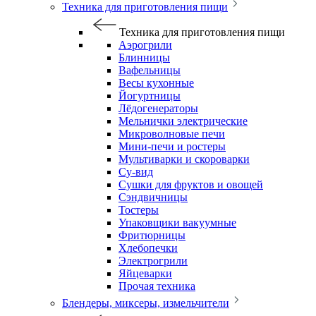
Техника для приготовления пищи
Техника для приготовления пищи
Аэрогрили
Блинницы
Вафельницы
Весы кухонные
Йогуртницы
Лёдогенераторы
Мельнички электрические
Микроволновые печи
Мини-печи и ростеры
Мультиварки и скороварки
Су-вид
Сушки для фруктов и овощей
Сэндвичницы
Тостеры
Упаковщики вакуумные
Фритюрницы
Хлебопечки
Электрогрили
Яйцеварки
Прочая техника
Блендеры, миксеры, измельчители