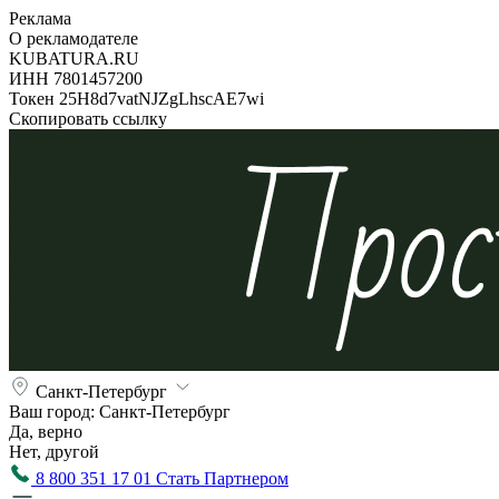
Реклама
О рекламодателе
KUBATURA.RU
ИНН 7801457200
Токен 25H8d7vatNJZgLhscAE7wi
Скопировать ссылку
Санкт-Петербург
Ваш город:
Санкт-Петербург
Да, верно
Нет, другой
8 800 351 17 01
Стать Партнером