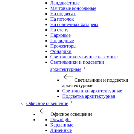
Ландшафтные
Мачтовые консольные
На подвесах
На потолок
На солнечных батареях
На стену
Парковые
Подводные
Прожекторы
Фонарики
Светильники уличные наземные
Светильники и подсветки
архитектурные
Светильники и подсветки
архитектурные
Светильники архитектурные
Подсветка архитектурная
Офисное освещение
Офисное освещение
Downlight
Карданные
Линейные