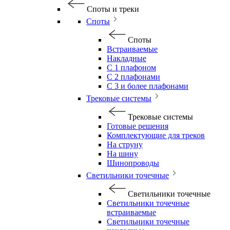
Споты и треки
Споты
Споты
Встраиваемые
Накладные
С 1 плафоном
С 2 плафонами
С 3 и более плафонами
Трековые системы
Трековые системы
Готовые решения
Комплектующие для треков
На струну
На шину
Шинопроводы
Светильники точечные
Светильники точечные
Светильники точечные
встраиваемые
Светильники точечные