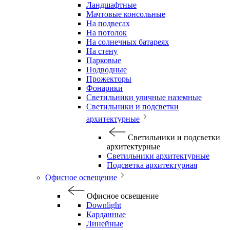
Ландшафтные
Мачтовые консольные
На подвесах
На потолок
На солнечных батареях
На стену
Парковые
Подводные
Прожекторы
Фонарики
Светильники уличные наземные
Светильники и подсветки
архитектурные
Светильники и подсветки
архитектурные
Светильники архитектурные
Подсветка архитектурная
Офисное освещение
Офисное освещение
Downlight
Карданные
Линейные