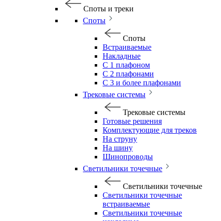
Споты и треки
Споты
Споты
Встраиваемые
Накладные
С 1 плафоном
С 2 плафонами
С 3 и более плафонами
Трековые системы
Трековые системы
Готовые решения
Комплектующие для треков
На струну
На шину
Шинопроводы
Светильники точечные
Светильники точечные
Светильники точечные
встраиваемые
Светильники точечные