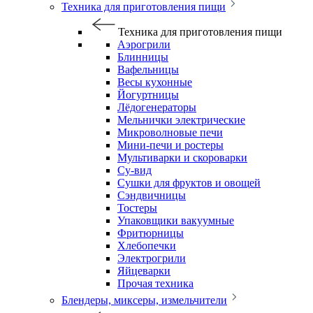
Техника для приготовления пищи
Техника для приготовления пищи
Аэрогрили
Блинницы
Вафельницы
Весы кухонные
Йогуртницы
Лёдогенераторы
Мельнички электрические
Микроволновые печи
Мини-печи и ростеры
Мультиварки и скороварки
Су-вид
Сушки для фруктов и овощей
Сэндвичницы
Тостеры
Упаковщики вакуумные
Фритюрницы
Хлебопечки
Электрогрили
Яйцеварки
Прочая техника
Блендеры, миксеры, измельчители