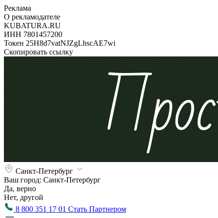
Реклама
О рекламодателе
KUBATURA.RU
ИНН 7801457200
Токен 25H8d7vatNJZgLhscAE7wi
Скопировать ссылку
Санкт-Петербург
Ваш город:
Санкт-Петербург
Да, верно
Нет, другой
8 800 351 17 01
Стать Партнером