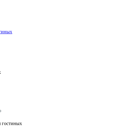
стиных
х
я гостиных