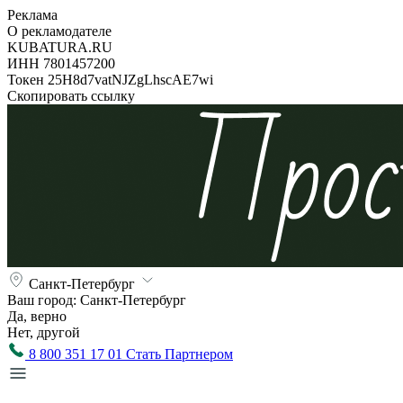
Реклама
О рекламодателе
KUBATURA.RU
ИНН 7801457200
Токен 25H8d7vatNJZgLhscAE7wi
Скопировать ссылку
Санкт-Петербург
Ваш город:
Санкт-Петербург
Да, верно
Нет, другой
8 800 351 17 01
Стать Партнером