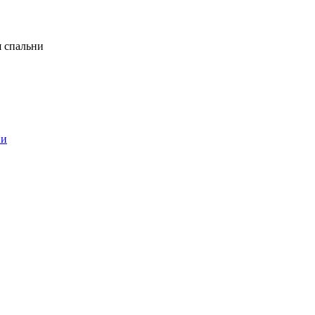
я спальни
ни