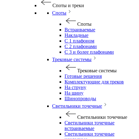
Споты и треки
Споты
Споты
Встраиваемые
Накладные
С 1 плафоном
С 2 плафонами
С 3 и более плафонами
Трековые системы
Трековые системы
Готовые решения
Комплектующие для треков
На струну
На шину
Шинопроводы
Светильники точечные
Светильники точечные
Светильники точечные
встраиваемые
Светильники точечные