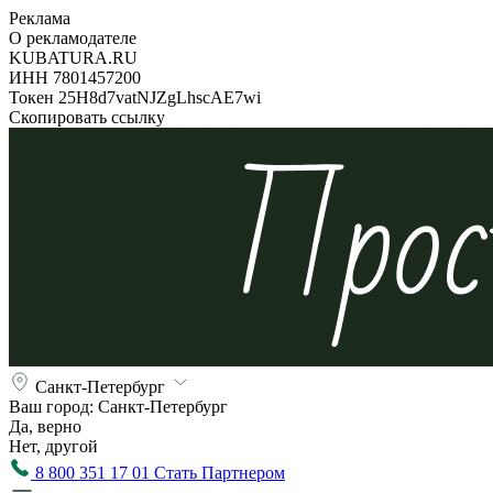
Реклама
О рекламодателе
KUBATURA.RU
ИНН 7801457200
Токен 25H8d7vatNJZgLhscAE7wi
Скопировать ссылку
Санкт-Петербург
Ваш город:
Санкт-Петербург
Да, верно
Нет, другой
8 800 351 17 01
Стать Партнером