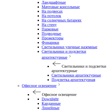
Ландшафтные
Мачтовые консольные
На подвесах
На потолок
На солнечных батареях
На стену
Парковые
Подводные
Прожекторы
Фонарики
Светильники уличные наземные
Светильники и подсветки
архитектурные
Светильники и подсветки
архитектурные
Светильники архитектурные
Подсветка архитектурная
Офисное освещение
Офисное освещение
Downlight
Карданные
Линейные