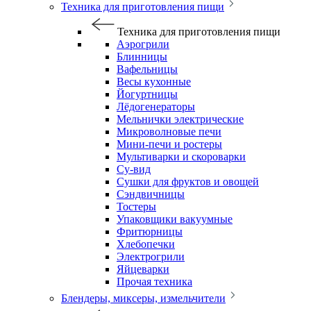
Техника для приготовления пищи
Техника для приготовления пищи
Аэрогрили
Блинницы
Вафельницы
Весы кухонные
Йогуртницы
Лёдогенераторы
Мельнички электрические
Микроволновые печи
Мини-печи и ростеры
Мультиварки и скороварки
Су-вид
Сушки для фруктов и овощей
Сэндвичницы
Тостеры
Упаковщики вакуумные
Фритюрницы
Хлебопечки
Электрогрили
Яйцеварки
Прочая техника
Блендеры, миксеры, измельчители