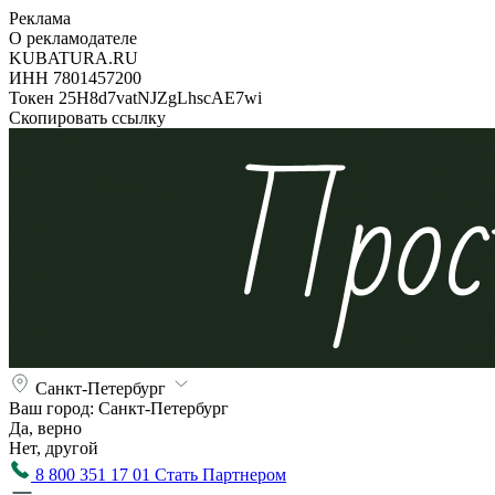
Реклама
О рекламодателе
KUBATURA.RU
ИНН 7801457200
Токен 25H8d7vatNJZgLhscAE7wi
Скопировать ссылку
Санкт-Петербург
Ваш город:
Санкт-Петербург
Да, верно
Нет, другой
8 800 351 17 01
Стать Партнером