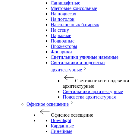
Ландшафтные
Мачтовые консольные
На подвесах
На потолок
На солнечных батареях
На стену
Парковые
Подводные
Прожекторы
Фонарики
Светильники уличные наземные
Светильники и подсветки
архитектурные
Светильники и подсветки
архитектурные
Светильники архитектурные
Подсветка архитектурная
Офисное освещение
Офисное освещение
Downlight
Карданные
Линейные