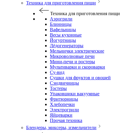
Техника для приготовления пищи
Техника для приготовления пищи
Аэрогрили
Блинницы
Вафельницы
Весы кухонные
Йогуртницы
Лёдогенераторы
Мельнички электрические
Микроволновые печи
Мини-печи и ростеры
Мультиварки и скороварки
Су-вид
Сушки для фруктов и овощей
Сэндвичницы
Тостеры
Упаковщики вакуумные
Фритюрницы
Хлебопечки
Электрогрили
Яйцеварки
Прочая техника
Блендеры, миксеры, измельчители