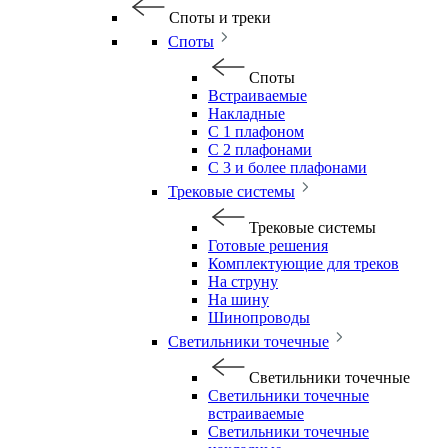
Споты и треки
Споты
Споты
Встраиваемые
Накладные
С 1 плафоном
С 2 плафонами
С 3 и более плафонами
Трековые системы
Трековые системы
Готовые решения
Комплектующие для треков
На струну
На шину
Шинопроводы
Светильники точечные
Светильники точечные
Светильники точечные
встраиваемые
Светильники точечные