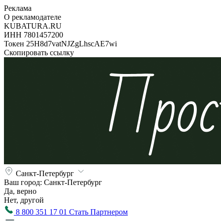
Реклама
О рекламодателе
KUBATURA.RU
ИНН 7801457200
Токен 25H8d7vatNJZgLhscAE7wi
Скопировать ссылку
Санкт-Петербург
Ваш город:
Санкт-Петербург
Да, верно
Нет, другой
8 800 351 17 01
Стать Партнером