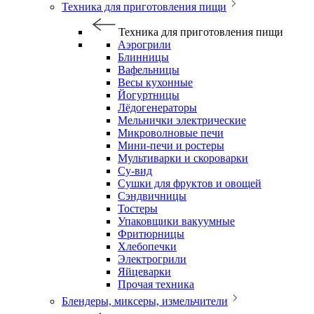
Техника для приготовления пищи
Техника для приготовления пищи
Аэрогрили
Блинницы
Вафельницы
Весы кухонные
Йогуртницы
Лёдогенераторы
Мельнички электрические
Микроволновые печи
Мини-печи и ростеры
Мультиварки и скороварки
Су-вид
Сушки для фруктов и овощей
Сэндвичницы
Тостеры
Упаковщики вакуумные
Фритюрницы
Хлебопечки
Электрогрили
Яйцеварки
Прочая техника
Блендеры, миксеры, измельчители