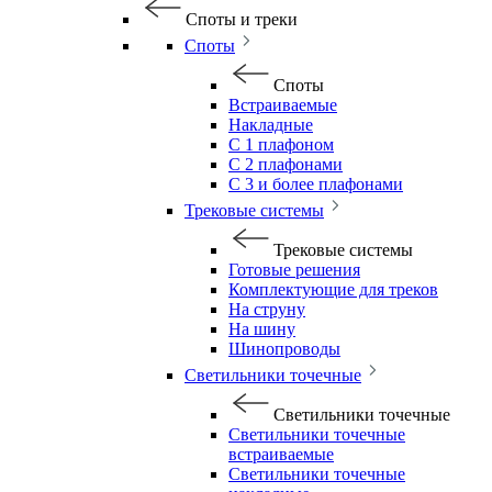
Споты и треки
Споты
Споты
Встраиваемые
Накладные
С 1 плафоном
С 2 плафонами
С 3 и более плафонами
Трековые системы
Трековые системы
Готовые решения
Комплектующие для треков
На струну
На шину
Шинопроводы
Светильники точечные
Светильники точечные
Светильники точечные
встраиваемые
Светильники точечные