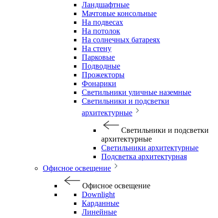
Ландшафтные
Мачтовые консольные
На подвесах
На потолок
На солнечных батареях
На стену
Парковые
Подводные
Прожекторы
Фонарики
Светильники уличные наземные
Светильники и подсветки
архитектурные
Светильники и подсветки
архитектурные
Светильники архитектурные
Подсветка архитектурная
Офисное освещение
Офисное освещение
Downlight
Карданные
Линейные