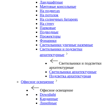
Ландшафтные
Мачтовые консольные
На подвесах
На потолок
На солнечных батареях
На стену
Парковые
Подводные
Прожекторы
Фонарики
Светильники уличные наземные
Светильники и подсветки
архитектурные
Светильники и подсветки
архитектурные
Светильники архитектурные
Подсветка архитектурная
Офисное освещение
Офисное освещение
Downlight
Карданные
Линейные