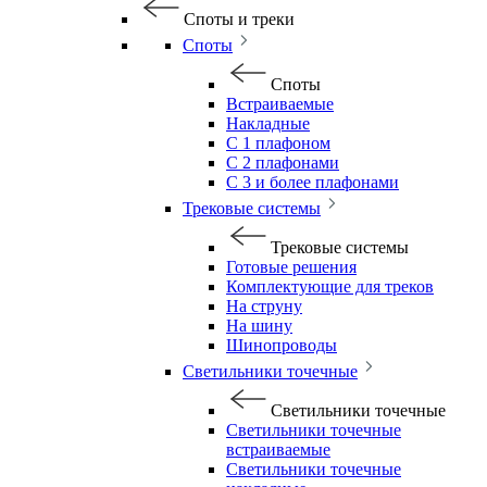
Споты и треки
Споты
Споты
Встраиваемые
Накладные
С 1 плафоном
С 2 плафонами
С 3 и более плафонами
Трековые системы
Трековые системы
Готовые решения
Комплектующие для треков
На струну
На шину
Шинопроводы
Светильники точечные
Светильники точечные
Светильники точечные
встраиваемые
Светильники точечные