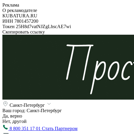
Реклама
О рекламодателе
KUBATURA.RU
ИНН 7801457200
Токен 25H8d7vatNJZgLhscAE7wi
Скопировать ссылку
Санкт-Петербург
Ваш город:
Санкт-Петербург
Да, верно
Нет, другой
8 800 351 17 01
Стать Партнером