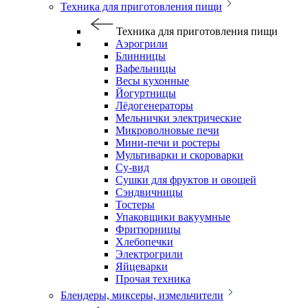
Техника для приготовления пищи
Техника для приготовления пищи
Аэрогрили
Блинницы
Вафельницы
Весы кухонные
Йогуртницы
Лёдогенераторы
Мельнички электрические
Микроволновые печи
Мини-печи и ростеры
Мультиварки и скороварки
Су-вид
Сушки для фруктов и овощей
Сэндвичницы
Тостеры
Упаковщики вакуумные
Фритюрницы
Хлебопечки
Электрогрили
Яйцеварки
Прочая техника
Блендеры, миксеры, измельчители