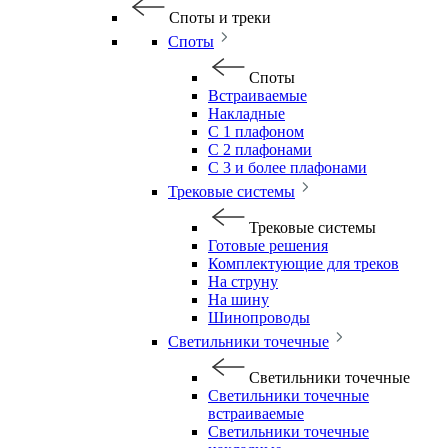
Споты и треки
Споты
Споты
Встраиваемые
Накладные
С 1 плафоном
С 2 плафонами
С 3 и более плафонами
Трековые системы
Трековые системы
Готовые решения
Комплектующие для треков
На струну
На шину
Шинопроводы
Светильники точечные
Светильники точечные
Светильники точечные
встраиваемые
Светильники точечные