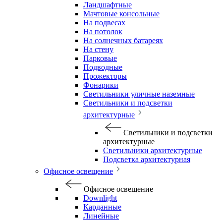
Ландшафтные
Мачтовые консольные
На подвесах
На потолок
На солнечных батареях
На стену
Парковые
Подводные
Прожекторы
Фонарики
Светильники уличные наземные
Светильники и подсветки
архитектурные
Светильники и подсветки
архитектурные
Светильники архитектурные
Подсветка архитектурная
Офисное освещение
Офисное освещение
Downlight
Карданные
Линейные