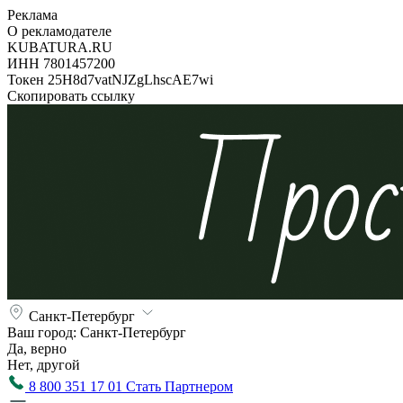
Реклама
О рекламодателе
KUBATURA.RU
ИНН 7801457200
Токен 25H8d7vatNJZgLhscAE7wi
Скопировать ссылку
Санкт-Петербург
Ваш город:
Санкт-Петербург
Да, верно
Нет, другой
8 800 351 17 01
Стать Партнером