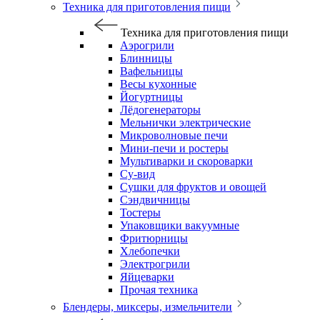
Техника для приготовления пищи
Техника для приготовления пищи
Аэрогрили
Блинницы
Вафельницы
Весы кухонные
Йогуртницы
Лёдогенераторы
Мельнички электрические
Микроволновые печи
Мини-печи и ростеры
Мультиварки и скороварки
Су-вид
Сушки для фруктов и овощей
Сэндвичницы
Тостеры
Упаковщики вакуумные
Фритюрницы
Хлебопечки
Электрогрили
Яйцеварки
Прочая техника
Блендеры, миксеры, измельчители